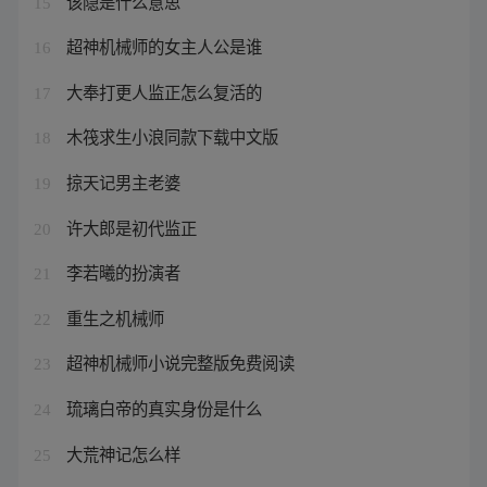
该隐是什么意思
15
超神机械师的女主人公是谁
16
大奉打更人监正怎么复活的
17
木筏求生小浪同款下载中文版
18
掠天记男主老婆
19
许大郎是初代监正
20
李若曦的扮演者
21
重生之机械师
22
超神机械师小说完整版免费阅读
23
琉璃白帝的真实身份是什么
24
大荒神记怎么样
25