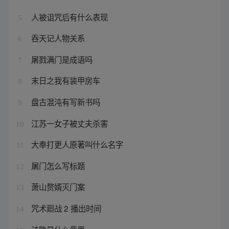
人被诅咒后有什么表现
5
吞天记人物关系
6
屠戮满门是成语吗
7
末日之我有装甲房车
8
盘古混沌有写新书吗
9
江苏一女子被丈夫杀害
10
大奉打更人原著叫什么名字
11
屠门怎么写标题
12
萧山赘婿灭门案
13
咒术廻战 2 播出时间
14