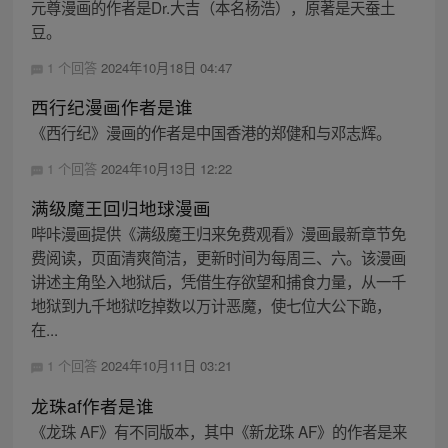
元尊漫画的作者是Dr.大吉（本名杨浩），原著是天蚕土
豆。
1 个回答
2024年10月18日 04:47
西行纪漫画作者是谁
《西行纪》漫画的作者是中国香港的郑健和与邓志辉。
1 个回答
2024年10月13日 12:22
满级魔王回归地球漫画
哔咔漫画提供《满级魔王归来免费观看》漫画最新章节免
费阅读，页面清爽简洁，更新时间为每周三、六。该漫画
讲述主角坠入地狱后，凭借生存欲望和捕食力量，从一千
地狱到九千地狱吃掉数以万计恶魔，使七位大公下跪，
在...
1 个回答
2024年10月11日 03:21
龙珠af作者是谁
《龙珠 AF》有不同版本，其中《新龙珠 AF》的作者是来