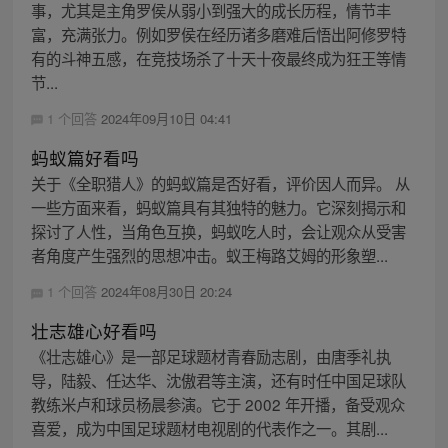
事，尤其是主角罗侯从弱小到强大的成长历程，情节丰
富，充满张力。例如罗侯在经历诸多磨难后悟出阿修罗特
有的斗神五感，在竞技场杀了十天十夜最终成为狂王等情
节...
1 个回答
2024年09月10日 04:41
蚂蚁篇好看吗
关于《全职猎人》的蚂蚁篇是否好看，评价因人而异。 从
一些方面来看，蚂蚁篇具有其独特的魅力。它深刻揭示和
探讨了人性，当角色互换，蚂蚁吃人时，会让观众从受害
者角度产生强烈的思想冲击。蚁王梅路艾姆的形象塑...
1 个回答
2024年08月30日 20:24
壮志雄心好看吗
《壮志雄心》是一部足球题材青春励志剧，由唐季礼执
导，陆毅、任达华、沈傲君等主演，还有时任中国足球队
教练米卢和球员杨晨参演。它于 2002 年开播，备受观众
喜爱，成为中国足球题材电视剧的代表作之一。其剧...