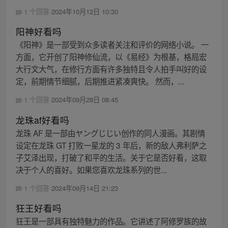
1 个回答
2024年10月12日 10:30
阳神好看吗
《阳神》是一部受到众多读者关注和评价的网络小说。 一
方面，它开创了阳神修仙流，以《易经》为根基，格局宏
大行文大气，在修行方面有许多独特且令人拍手叫好的设
定，前期情节细腻，后期推进紧凑爽快。 然而，...
1 个回答
2024年09月28日 08:45
龙珠af好看吗
龙珠 AF 是一部由ヤングじじい创作的同人漫画。其剧情
设定在龙珠 GT 打败一星龙的 3 年后，新的敌人弗利萨之
子艾泽出现，打破了和平的生活。关于它是否好看，这取
决于个人的喜好。如果您喜欢龙珠系列的世...
1 个回答
2024年09月14日 21:23
狂王好看吗
狂王是一部具有独特魅力的作品。它讲述了阿修罗族的故