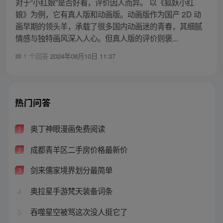
对于“小红娘”是否好看，评价因人而异。 以《狐妖小红
娘》为例，它有真人版和动画版。动画版作为国产 2D 动
画早期的领头羊，承载了很多国内动画迷的青春，其细腻
情感与独特画风深入人心。但真人版的评价则褒...
1 个回答
2024年08月10日 11:37
热门问答
奥丁神眼漫画免费阅读
1
成都青羊区二手房价格最新价
2
剑来儒家境界划分最简单
3
奥拉星手游梵天装备词条
4
吞噬星空被骂这次没人挺它了
5