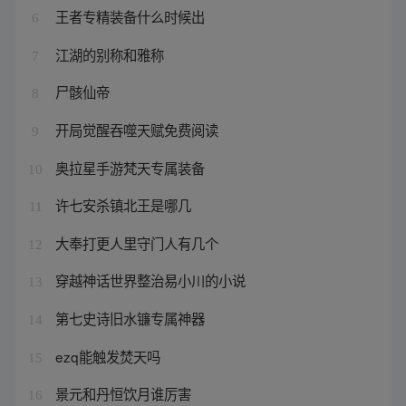
王者专精装备什么时候出
6
江湖的别称和雅称
7
尸骸仙帝
8
开局觉醒吞噬天赋免费阅读
9
奥拉星手游梵天专属装备
10
许七安杀镇北王是哪几
11
大奉打更人里守门人有几个
12
穿越神话世界整治易小川的小说
13
第七史诗旧水镰专属神器
14
ezq能触发焚天吗
15
景元和丹恒饮月谁厉害
16