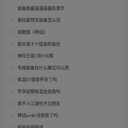
装备我最强漫画最新章节
17
奥拉星梵天装备怎么洗
18
胡歌版《神话》
19
姬天道十个徒弟的身份
20
神印王座1到156集
21
专精装备在什么模式可以用
22
体温37度是怀孕了吗
23
怀孕初期体温会变高吗
24
我不入江湖也不交朋友
25
神话junjin当爸爸了吗
26
绍宋在线阅读
27