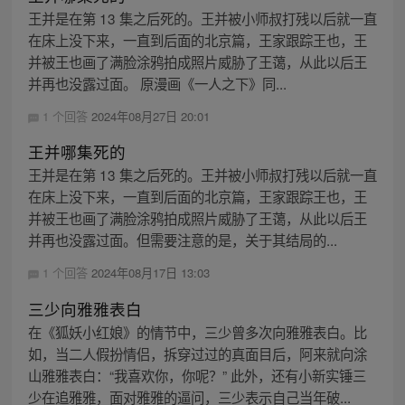
王并是在第 13 集之后死的。王并被小师叔打残以后就一直
在床上没下来，一直到后面的北京篇，王家跟踪王也，王
并被王也画了满脸涂鸦拍成照片威胁了王蔼，从此以后王
并再也没露过面。 原漫画《一人之下》同...
1 个回答
2024年08月27日 20:01
王并哪集死的
王并是在第 13 集之后死的。王并被小师叔打残以后就一直
在床上没下来，一直到后面的北京篇，王家跟踪王也，王
并被王也画了满脸涂鸦拍成照片威胁了王蔼，从此以后王
并再也没露过面。但需要注意的是，关于其结局的...
1 个回答
2024年08月17日 13:03
三少向雅雅表白
在《狐妖小红娘》的情节中，三少曾多次向雅雅表白。比
如，当二人假扮情侣，拆穿过过的真面目后，阿来就向涂
山雅雅表白：“我喜欢你，你呢？” 此外，还有小新实锤三
少在追雅雅，面对雅雅的逼问，三少表示自己当年破...