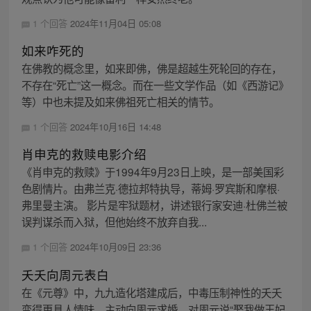
1 个回答
2024年11月04日 05:08
如来咋死的
在佛教的概念里，如来即佛，佛是超越生死轮回的存在，
不存在“死亡”这一概念。而在一些文学作品（如《西游记》
等）中也未提及如来佛祖死亡相关的情节。
1 个回答
2024年10月16日 14:48
肖申克的救赎电影介绍
《肖申克的救赎》于1994年9月23日上映，是一部美国彩
色剧情片。由弗兰克·德拉邦特执导，蒂姆·罗宾斯和摩根·
弗里曼主演。 影片是牢狱题材，讲述银行家安迪·杜佛兰被
误判谋杀而入狱，但他始终不放弃自我...
1 个回答
2024年10月09日 23:36
夭夭向周元表白
在《元尊》中，九九造化塔建成后，中毒压制神性的夭夭
变得更具人情味，主动向周元求婚，对周元说“娶我做王妃