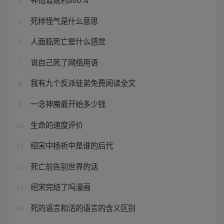
4
死样怪气是什么意思
5
人面临死亡是什么感觉
6
说自己死了网络用语
7
我有九个反派徒弟免费阅读全文
8
一念神魔最开始多少钱
9
生命的速度评价
10
绍宋中杨祈中是谁的后代
11
死亡前告别世界的话
12
绍宋完结了吗漫画
13
死的语言和活的语言的含义区别
14