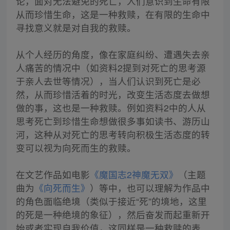
论，面对无法避免的死亡，人们意识到生命有限
从而珍惜生命，这是一种救赎，在有限的生命中
寻找意义就是对自我的救赎。
从个人经历的角度，像在家庭纠纷、遭遇失去亲
人痛苦的情况中（如资料2提到对死亡的思考源
于亲人去世等情况），当人们认识到死亡是必
然，从而珍惜活着的时光，改变生活态度去做想
做的事，这也是一种救赎。例如资料2中的人从
思考死亡到珍惜生命想做很多事如读书、游历山
河，这种从对死亡的思考转向积极生活态度的转
变可以视为向死而生的救赎。
在文艺作品如电影
《魔国志2神魔无双》
（主题
曲为
《向死而生》
）等中，也可以理解为作品中
的角色面临绝境（类似于接近“死”的境地，这里
的死是一种绝境的象征），然后奋发而起重新开
始或者实现自我价值，这同样是一种救赎的表