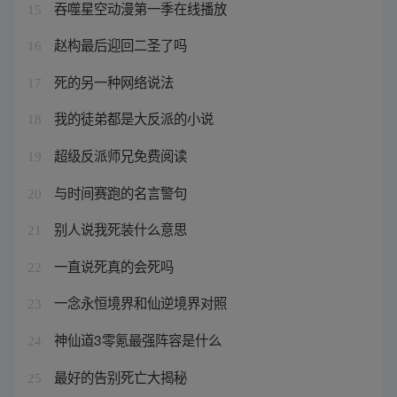
吞噬星空动漫第一季在线播放
15
赵构最后迎回二圣了吗
16
死的另一种网络说法
17
我的徒弟都是大反派的小说
18
超级反派师兄免费阅读
19
与时间赛跑的名言警句
20
别人说我死装什么意思
21
一直说死真的会死吗
22
一念永恒境界和仙逆境界对照
23
神仙道3零氪最强阵容是什么
24
最好的告别死亡大揭秘
25