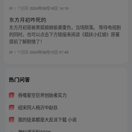
1 个回答
2024年08月16日 14:19
东方月初咋死的
东方月初是被黑狐娘娘偷袭重伤，当场陨落。 等待电视剧
的同时，也可以点击下方链接来阅读《狐妖小红娘》原著
提前了解剧情了！
1 个回答
2024年08月15日 07:49
热门问答
吞噬星空巨斧创始者实力
1
绍宋同人杨沂中赵玖
2
我的徒弟都是大反派下载 小说
3
神仙道返利300%