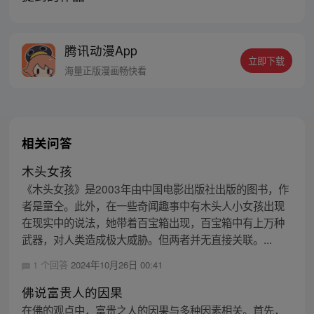
腾讯动漫App
立即下载
海量正版漫画畅快看
相关问答
木头女孩
《木头女孩》是2003年由中国电影出版社出版的图书，作
者是童仝。此外，在一些奇闻趣事中有木头人小女孩出现
在现实中的说法，她带着百宝箱出现，百宝箱中有上万种
武器，对人类造成极大威胁。但两者并无直接关联。...
1 个回答
2024年10月26日 00:41
佛说富贵人的因果
在佛的观点中，富贵之人的因果与多种因素相关。首先，