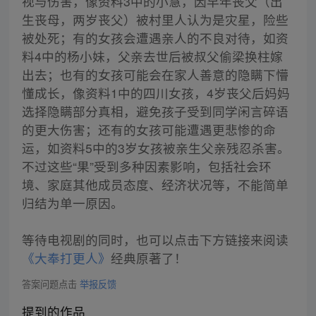
视与伤害，像资料3中的小慧，因早年丧父（出
生丧母，两岁丧父）被村里人认为是灾星，险些
被处死；有的女孩会遭遇亲人的不良对待，如资
料4中的杨小妹，父亲去世后被叔父偷梁换柱嫁
出去；也有的女孩可能会在家人善意的隐瞒下懵
懂成长，像资料1中的四川女孩，4岁丧父后妈妈
选择隐瞒部分真相，避免孩子受到同学闲言碎语
的更大伤害；还有的女孩可能遭遇更悲惨的命
运，如资料5中的3岁女孩被亲生父亲残忍杀害。
不过这些“果”受到多种因素影响，包括社会环
境、家庭其他成员态度、经济状况等，不能简单
归结为单一原因。
等待电视剧的同时，也可以点击下方链接来阅读
《大奉打更人》
经典原著了！
答案问题点击
举报反馈
提到的作品