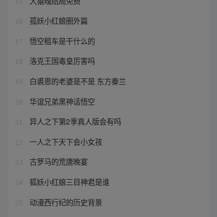
大猿魂结局免费
15
孤妖小红娘圈外篇
16
悟空租车是干什么的
17
洛克王国毒皇厉害吗
18
白裘恩的老婆是不是 东方秦兰
19
华谊兄弟黑神话悟空
20
异人之下第2季真人版会有吗
21
一人之下天下会小女孩
22
古罗马的荒唐晚宴
23
狐妖小红娘三目神君是谁
24
动漫西行纪的历史背景
25