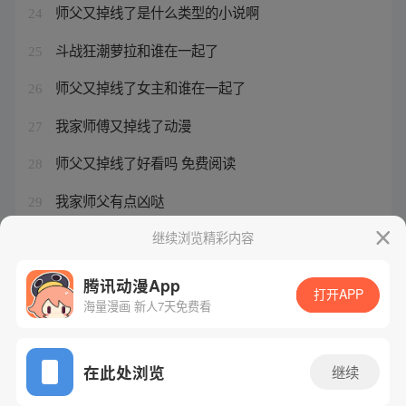
师父又掉线了是什么类型的小说啊
24
斗战狂潮萝拉和谁在一起了
25
师父又掉线了女主和谁在一起了
26
我家师傅又掉线了动漫
27
师父又掉线了好看吗 免费阅读
28
我家师父有点凶哒
29
我家师傅又掉线
继续浏览精彩内容
30
腾讯动漫App
打开APP
海量漫画 新人7天免费看
腾讯漫画
起点读书
QQ阅读
网站备案/许可证号：粤B2-20090059-5
在此处浏览
继续
Copyright©1998 - 2026 Tencent. All Rights Reserved