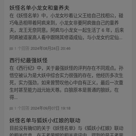
妖怪名单小龙女和童养夫
在《妖怪名单》中，小龙女吵着让父王给自己找相公，碰
巧龟丞相带着阿疯来到，小龙女非要阿疯做自己的童养
夫，龙王无奈同意。阿疯与小龙女一起生活了 6 年，后来
阿疯被道家高人看中跟随其修道成仙，与小龙女约定仙...
1 个回答
2024年08月24日 20:46
西行纪最强妖怪
在《西行纪》中，关于最强妖怪的评判存在不同观点。孙
悟空被认为是大妖中综合实力很强的存在，他经历多次生
死，实力强劲，如来曾赞叹他心中自有正义，最后一次重
生时甚至能力战元始天尊。白狼原本是普通的狼妖，在
得...
1 个回答
2024年09月07日 19:18
妖怪名单与狐妖小红娘的联动
目前没有确切的关于《妖怪名单》与《狐妖小红娘》联动
的相关信息。在王者荣耀的相关资讯中，提到的是王者荣