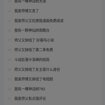
我有一棵神话树无误
13
我家师傅又丢了
14
我家师父又在撩我漫画免费阅读
15
我有一颗神仙树南瞻台
16
师父又掉线了 好看吗小说
17
师父又掉线了第二季免费
18
斗战狂潮卡洛琳的结局
19
师父又掉线了女主是什么身份
20
我家师傅又掉线了电视剧
21
我有一棵神话树782
22
我家师父有点强评论
23