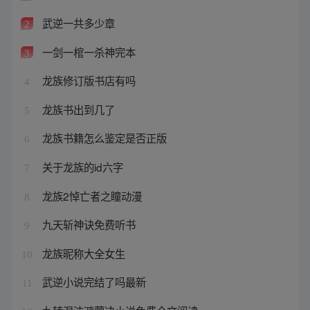
武逆一共多少章
2
一剑一棺一杀神完本
3
龙族修订版书店有吗
4
龙族书出到几了
5
龙族书籍怎么鉴定是否正版
6
关于龙族的id六字
7
龙族2悼亡者之瞳动漫
8
九天斩神诀免费听书
9
龙族昵称大全女生
10
武逆小说完结了吗最新
11