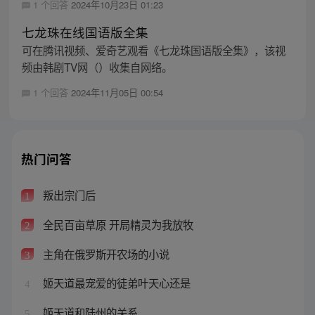
1 个回答
2024年10月23日 01:23
七龙珠在线国语版全集
可在腾讯视频、爱奇艺观看《七龙珠国语版全集》，该视
频由韩剧TV网（）收集自网络。
1 个回答
2024年11月05日 00:54
热门问答
叛出宗门后
1
全民百亩草原 开局精灵为我放牧
2
主角在俄罗斯开农场的小说
3
姬天道最宠爱的徒弟叶天心还是
4
姬天道和陆州的关系
5