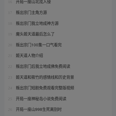
开局一座山北戎入侵
16
叛出宗门主角方源
17
叛出宗门我立地成神方源
18
魔头姬天道最后怎么了
19
叛出宗门100集一口气看完
20
姬天道人物介绍
21
叛出宗门后我立地成佛免费阅读
22
姬天道和筱竹的感情线和历史背景
23
叛出宗门短剧免费观看完整版视频
24
开局一座神秘岛小说免费阅读
25
开局一座山998生死离别时
26