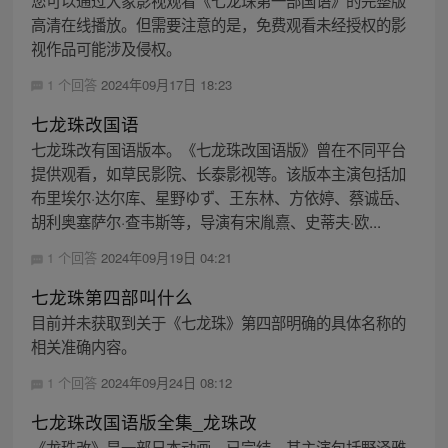
高清在线播放。但需要注意的是，免费观看未经授权的影
视作品可能涉及侵权。
1 个回答
2024年09月17日 18:23
七龙珠改国语
七龙珠改有国语版本。《七龙珠改国语版》曾在不同平台
提供观看，如草民影院、长泰影视等。该版本主演包括加
布里埃尔·达尔库、星野ゆず、王东林、方依婷、蔡诚岳、
胡利奥塞萨尔·查韦斯等，导演有宋胤熹、史蒂夫·欧...
1 个回答
2024年09月19日 04:21
七龙珠第四部叫什么
目前并未获取到关于《七龙珠》第四部明确的具体名称的
相关准确内容。
1 个回答
2024年09月24日 08:12
七龙珠改国语版全集_龙珠改
《龙珠改》是一部日本动画，已完结。其主演包括野泽雅