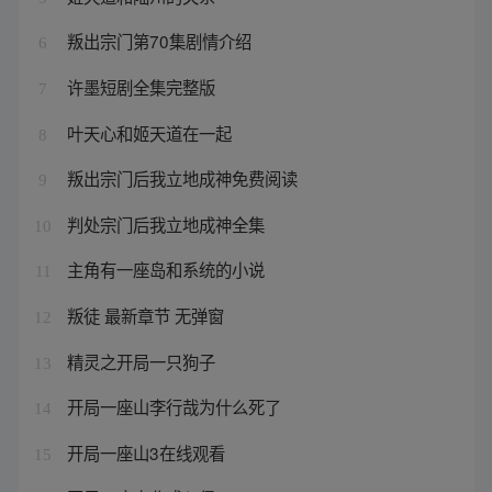
叛出宗门第70集剧情介绍
6
许墨短剧全集完整版
7
叶天心和姬天道在一起
8
叛出宗门后我立地成神免费阅读
9
判处宗门后我立地成神全集
10
主角有一座岛和系统的小说
11
叛徒 最新章节 无弹窗
12
精灵之开局一只狗子
13
开局一座山李行哉为什么死了
14
开局一座山3在线观看
15