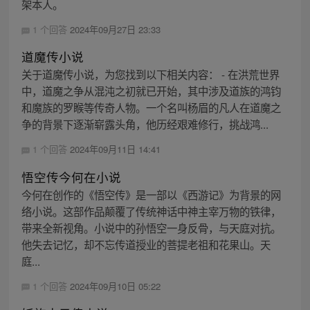
架本人。
1 个回答
2024年09月27日 23:33
道魔传小说
关于道魔传小说，为您找到以下相关内容： - 在洪荒世界
中，道魔之争从混沌之初就已开始，其中涉及道族的鸿钧
和魔族的罗睺等传奇人物。一个名叫杨眉的凡人在道魔之
争的背景下逐渐崭露头角，他历经艰难修行，挑战鸿...
1 个回答
2024年09月11日 14:41
悟空传今何在小说
今何在创作的《悟空传》是一部以《西游记》为背景的网
络小说。这部作品颠覆了传统神话中神主宰万物的铁律，
带来全新视角。小说中的孙悟空一身反骨，与天庭对抗。
他失去记忆，却不忘传道授业的菩提老祖和花果山。天
庭...
1 个回答
2024年09月10日 05:22