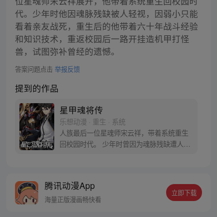
位星魂师宋云祥展开，他带着系统重生回校园时
代。少年时他因魂脉残缺被人轻视，因弱小只能
看着亲友战死，重生后的他带着六十年战斗经验
和知识技术，重返校园后一路开挂造机甲打怪
兽，试图弥补曾经的遗憾。
答案问题点击
举报反馈
提到的作品
星甲魂将传
乐想动漫 · 重生 · 系统
人族最后一位星魂师宋云祥，带着系统重生
回校园时代。 少年时曾因为魂脉残缺遭人白
眼，因为弱小只能眼睁睁看着亲友战死在自
己身前。 这一世，带着系统重生归来，拥有
六十年的战斗经验和知识技术，重返校园，
腾讯动漫App
从此一路开挂造机甲打怪兽… 曾经后悔的
立即下载
事，曾经错过的人，这一次将不留遗憾。
海量正版漫画畅快看