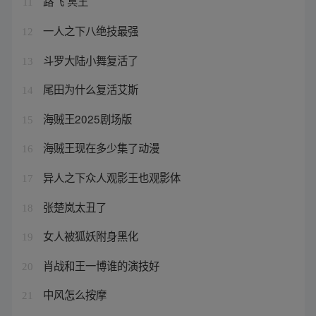
路飞 冥王
11
一人之下八绝技最强
12
斗罗大陆小舞复活了
13
尾田为什么复活艾斯
14
海贼王2025剧场版
15
海贼王现在多少集了动漫
16
异人之下众人观影王也观影体
17
张楚岚太丑了
18
女人被狐妖附身黑化
19
肖战和王一博谁的演技好
20
中风怎么按摩
21