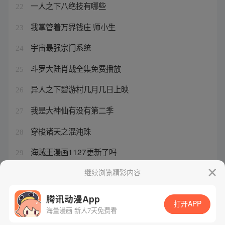
一人之下八绝技有哪些
22
我掌管着万界钱庄 师小生
23
宇宙最强宗门系统
24
斗罗大陆肖战全集免费播放
25
异人之下碧游村几月几日上映
26
我是大神仙有没有第二季
27
穿梭诸天之混沌珠
28
海贼王漫画1127更新了吗
29
涂山氏一脉的狐仙娘娘
继续浏览精彩内容
30
腾讯动漫App
打开APP
海量漫画 新人7天免费看