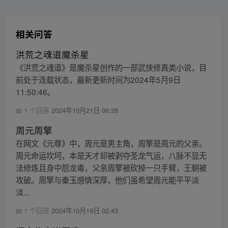
相关问答
洪荒之魂道魔杀星
《洪荒之魂道》是魔杀星创作的一部武侠修真类小说，目
前处于连载状态，最新更新时间为2024年5月9日
11:50:46。
1 个回答
2024年10月21日 06:28
周元周擎
在网文《元尊》中，周元是男主角，周擎是周元的父亲。
周元命运坎坷，本是天才却被剥夺圣龙气运，八脉不显无
法修炼且身中怨龙毒，父亲周擎被砍掉一只手臂，王朝被
攻破。周擎与秦玉感情深厚，他们虽希望周元能平平淡
淡...
1 个回答
2024年10月19日 02:43