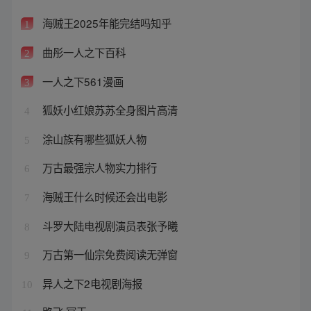
海贼王2025年能完结吗知乎
1
曲彤一人之下百科
2
一人之下561漫画
3
狐妖小红娘苏苏全身图片高清
4
涂山族有哪些狐妖人物
5
万古最强宗人物实力排行
6
海贼王什么时候还会出电影
7
斗罗大陆电视剧演员表张予曦
8
万古第一仙宗免费阅读无弹窗
9
异人之下2电视剧海报
10