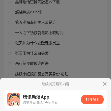
黑神话悟空抢先版怎么下载
22
燃烧意志2.0bt服
23
第五座海岛的主人公是谁
24
一人之下锈铁篇电影上映时间
25
张天师为什么要赶走张灵玉
26
张灵玉为什么白头发
27
西行纪罗睺被谁所杀
28
狐妖小红娘白裘恩真实身份 贴吧
29
张鲁一文咏珊《藏海花》今日开播
继续浏览精彩内容
30
腾讯动漫App
打开APP
海量漫画 新人7天免费看
腾讯漫画
起点读书
QQ阅读