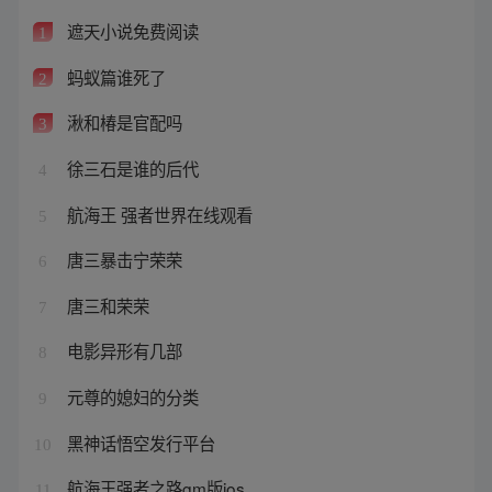
遮天小说免费阅读
1
蚂蚁篇谁死了
2
湫和椿是官配吗
3
徐三石是谁的后代
4
航海王 强者世界在线观看
5
唐三暴击宁荣荣
6
唐三和荣荣
7
电影异形有几部
8
元尊的媳妇的分类
9
黑神话悟空发行平台
10
航海王强者之路gm版ios
11