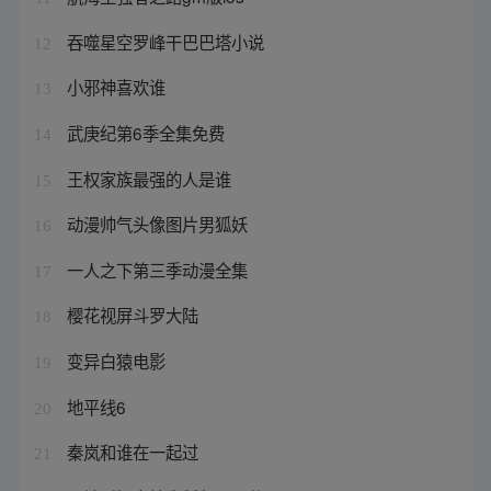
吞噬星空罗峰干巴巴塔小说
12
小邪神喜欢谁
13
武庚纪第6季全集免费
14
王权家族最强的人是谁
15
动漫帅气头像图片男狐妖
16
一人之下第三季动漫全集
17
樱花视屏斗罗大陆
18
变异白猿电影
19
地平线6
20
秦岚和谁在一起过
21