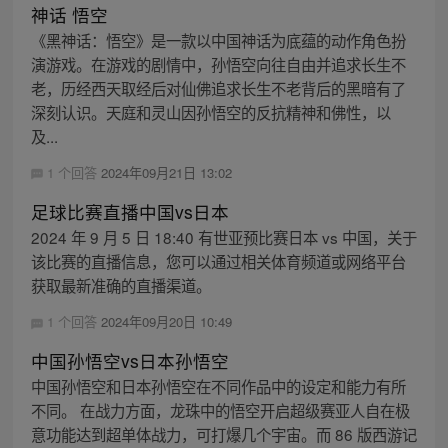
神话 悟空
《黑神话：悟空》是一款以中国神话为底蕴的动作角色扮
演游戏。在游戏的剧情中，孙悟空向往自由并追求长生不
老，历经西天取经后对仙佛追求长生不老背后的黑暗有了
深刻认识。天庭和灵山因孙悟空的反抗精神和佛性，以
及...
1 个回答
2024年09月21日 13:02
足球比赛直播中国vs日本
2024 年 9 月 5 日 18:40 有世亚预比赛日本 vs 中国，关于
该比赛的直播信息，您可以通过相关体育频道或网络平台
获取最新准确的直播渠道。
1 个回答
2024年09月20日 10:49
中国孙悟空vs日本孙悟空
中国孙悟空和日本孙悟空在不同作品中的设定和能力有所
不同。 在战力方面，龙珠中的悟空开启超级赛亚人自在极
意功能达到超单体战力，可打爆几个宇宙。而 86 版西游记