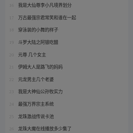
我是大仙尊李小凡境界划分
16
万古最强宗君常笑和谁在一起
17
穿泳装的小舞的样子
18
斗罗大陆之阿银吃醋
19
元尊 几个女主
20
伊姆大人是路飞的妈妈
21
元龙男主几个老婆
22
我是大神仙公孙牧实力
23
最强万界宗主系统
24
龙珠激战传说卡池
25
龙珠大魔在线播放多少集了
26