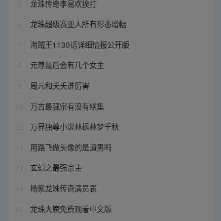
龙珠传奇李易欢挨打
5
龙珠超级赛亚人所有形态增幅
6
海贼王1130话详细情报公开版
7
元尊最后会有几个女主
8
周元和夭夭谁厉害
9
万古最强宗有没有续集
10
万界独尊小说林枫林梦千秋
11
用路飞做头像的是渣男吗
12
玄幻之最强宗主
13
杨紫龙珠传奇演员表
14
龙珠大魔免费观看中文版
15