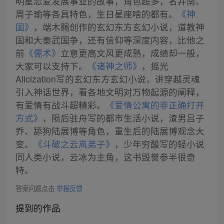
明星恋爱发展事业的故事，角色超多，名井南、
周子瑜等各具特色，生日星座啥的都有。
《神
国》
，端木赐创作的玄幻东方玄幻小说，道教神
国和大秦武国争，还有信仰等深度内容，比他之
前
《儒术》
立意更高文风更成熟，成绩却一般，
大家可以支持下。
《诸神之师》
，摇光
Alicization写的玄幻东方玄幻小说，讲穿越灵魂
引入神话世界，看各地文明对万物起源的阐释，
有爱情有战斗超精彩。
《爱情公寓的非正确打开
方式》
，陨后驻舟写的都市生活小说，渣男吕子
乔、舔狗陆展博等角色，重生后的陆展博观念大
变。
《斗破之云岚弟子》
，少年穷酸写的轻小说
同人类小说，云冰为主角，这书毁誉参半很奇
特。
答案问题点击
举报反馈
提到的作品