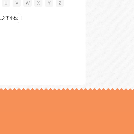
U
V
W
X
Y
Z
人之下小说