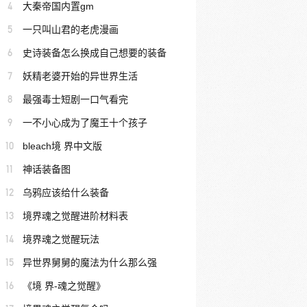
4
大秦帝国内置gm
5
一只叫山君的老虎漫画
6
史诗装备怎么换成自己想要的装备
7
妖精老婆开始的异世界生活
8
最强毒士短剧一口气看完
9
一不小心成为了魔王十个孩子
10
bleach境 界中文版
11
神话装备图
12
乌鸦应该给什么装备
13
境界魂之觉醒进阶材料表
14
境界魂之觉醒玩法
15
异世界舅舅的魔法为什么那么强
16
《境 界-魂之觉醒》