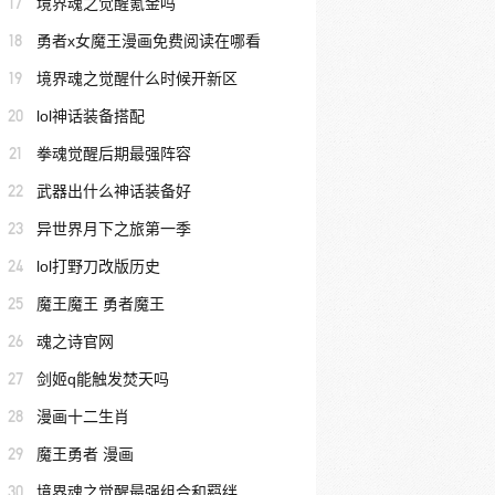
17
境界魂之觉醒氪金吗
18
勇者x女魔王漫画免费阅读在哪看
19
境界魂之觉醒什么时候开新区
20
lol神话装备搭配
21
拳魂觉醒后期最强阵容
22
武器出什么神话装备好
23
异世界月下之旅第一季
24
lol打野刀改版历史
25
魔王魔王 勇者魔王
26
魂之诗官网
27
剑姬q能触发焚天吗
28
漫画十二生肖
29
魔王勇者 漫画
30
境界魂之觉醒最强组合和羁绊