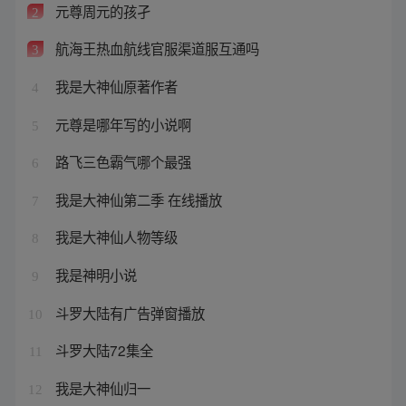
元尊周元的孩孑
2
航海王热血航线官服渠道服互通吗
3
我是大神仙原著作者
4
元尊是哪年写的小说啊
5
路飞三色霸气哪个最强
6
我是大神仙第二季 在线播放
7
我是大神仙人物等级
8
我是神明小说
9
斗罗大陆有广告弹窗播放
10
斗罗大陆72集全
11
我是大神仙归一
12