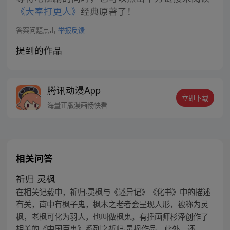
《大奉打更人》
经典原著了！
答案问题点击
举报反馈
提到的作品
腾讯动漫App
立即下载
海量正版漫画畅快看
相关问答
祈归 灵枫
在相关记载中，祈归·灵枫与《述异记》《化书》中的描述
有关，南中有枫子鬼，枫木之老者会呈现人形，被称为灵
枫，老枫可化为羽人，也叫做枫鬼。有插画师杉泽创作了
相关的《中国百鬼》系列之祈归·灵枫作品。此外，还...