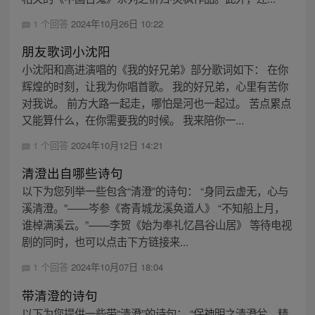
1 个回答
2024年10月26日 10:22
朋友歌词小沈阳
小沈阳和高进演唱的《我的好兄弟》部分歌词如下： 在你
辉煌的时刻，让我为你唱首歌。 我的好兄弟，心里有苦你
对我说。 前方大路一起走，哪怕是河也一起过。 苦点累点
又能算什么，在你需要我的时候。 我来陪你一...
1 个回答
2024年10月12日 14:21
清澄出自哪些诗句
以下为您列举一些包含“清澄”的诗句： “身同云虚无，心与
溪清澄。”——岑参《寄青城龙溪奂道人》 “不知船上月，
谁棹满溪云。”——李贺《始为奉礼忆昌谷山居》 等待电视
剧的同时，也可以点击下方链接来...
1 个回答
2024年10月07日 18:04
带清澄的诗句
以下为您提供一些带“清澄”的诗句： “保神明之清澄兮，精