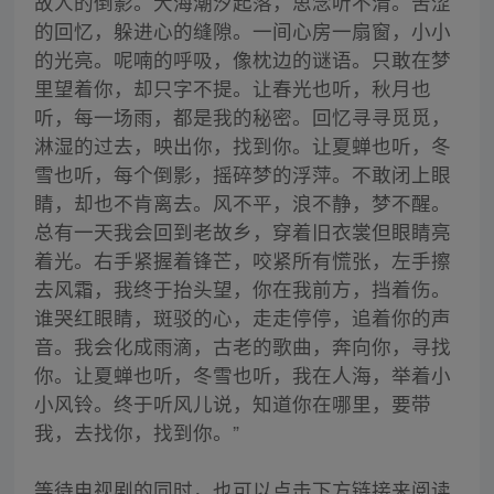
故人的倒影。大海潮汐起落，思念听不清。苦涩
的回忆，躲进心的缝隙。一间心房一扇窗，小小
的光亮。呢喃的呼吸，像枕边的谜语。只敢在梦
里望着你，却只字不提。让春光也听，秋月也
听，每一场雨，都是我的秘密。回忆寻寻觅觅，
淋湿的过去，映出你，找到你。让夏蝉也听，冬
雪也听，每个倒影，摇碎梦的浮萍。不敢闭上眼
睛，却也不肯离去。风不平，浪不静，梦不醒。
总有一天我会回到老故乡，穿着旧衣裳但眼睛亮
着光。右手紧握着锋芒，咬紧所有慌张，左手擦
去风霜，我终于抬头望，你在我前方，挡着伤。
谁哭红眼睛，斑驳的心，走走停停，追着你的声
音。我会化成雨滴，古老的歌曲，奔向你，寻找
你。让夏蝉也听，冬雪也听，我在人海，举着小
小风铃。终于听风儿说，知道你在哪里，要带
我，去找你，找到你。”
等待电视剧的同时，也可以点击下方链接来阅读