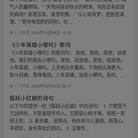
气入而麤秽除。” “天地间除却秋水的明净，何处还有如是
的真纯? 清澄活泼，清澄欢腾。” “尘心如有梦，愈挫愈清
澄。” 等待电视剧的同时，也...
1 个回答
2024年10月06日 15:32
《少年英雄小哪吒》歌词
《少年英雄小哪吒》的歌词为： 是他，是他，是他，就是
他。我们的朋友小哪吒。是他，就是他，是他，就是他。
少年英雄，小哪吒。上天他比天要高，下海他比海更大。
智斗妖魔，勇降鬼怪。少年英雄，就是小哪吒。有时，...
1 个回答
2024年09月30日 05:17
狐妖小红娘的诗句
以下为您提供一些《狐妖小红娘》中的诗句： 1. 宁愿受千
万剑所伤，不愿委屈怀中人。万箭穿心终不悔，相视一笑
轻王权。 2. 素衣着，泪情诗，待你未归人潮逝。雨落心，
寻君影，身化青松仍相识。 3. 玉璧传...