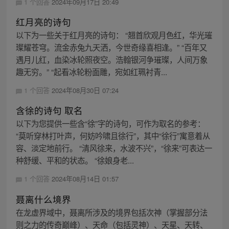
1 个回答
2024年09月17日 20:49
红月亮的诗句
以下为一些关于红月亮的诗句： “翘首欣观月色红，华光璀
璨耀苍穹。流金赤兔九天洒，今世奇缘喜相逢。” “百年又
遇月儿红，血染冰轮照夜空。浩翰银河争璀璨，人间万象
趣无穷。” “起看冰轮粉面雕，宛如红珮衬青...
1 个回答
2024年08月30日 07:24
含徐的诗句 取名
以下为您提供一些含“徐”字的诗句，可作为取名的参考：
“莫听穿林打叶声，何妨吟啸且徐行”，其中“徐行”寓意着从
容、淡定地前行。 “清风徐来，水波不兴”，“徐来”可表达一
种舒缓、平和的状态。 “徐娘身老...
1 个回答
2024年08月14日 01:57
聂离什么境界
在龙虚界域中，聂离所涉及的境界包括次神（掌握部分法
则之力的传奇巅峰）、天命（包括灵神）、天星、天转、