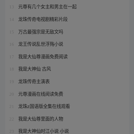
元尊有几个女主和男主在一起
13
龙珠传奇电视剧精彩片段
14
万古最强宗是无敌文吗
15
龙王传说乱世浮殇小说
16
我是大仙尊漫画免费阅读
17
我是大神仙 古风
18
龙珠传奇主演表
19
元尊漫画在线阅读免费
20
龙珠z国语版全集在线观看
21
我是大仙尊里面的人物
22
我是大神仙时江小说 小说
23