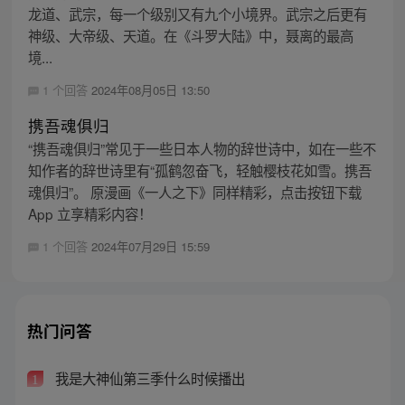
龙道、武宗，每一个级别又有九个小境界。武宗之后更有
神级、大帝级、天道。在《斗罗大陆》中，聂离的最高
境...
1 个回答
2024年08月05日 13:50
携吾魂俱归
“携吾魂俱归”常见于一些日本人物的辞世诗中，如在一些不
知作者的辞世诗里有“孤鹤忽奋飞，轻触樱枝花如雪。携吾
魂俱归”。 原漫画《一人之下》同样精彩，点击按钮下载
App 立享精彩内容！
1 个回答
2024年07月29日 15:59
热门问答
我是大神仙第三季什么时候播出
1