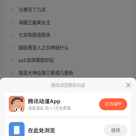
元尊写了几年
24
海贼王最美女主
25
七龙珠国语版本
26
超级赛亚人之白神是什么
27
ps2龙珠哪款好玩
28
我是大神仙第三季周几更新
29
龙珠大魔在哪个网站上看
继续浏览精彩内容
30
腾讯动漫App
打开APP
海量漫画 新人7天免费看
腾讯漫画
起点读书
QQ阅读
网站备案/许可证号：粤B2-20090059-5
在此处浏览
继续