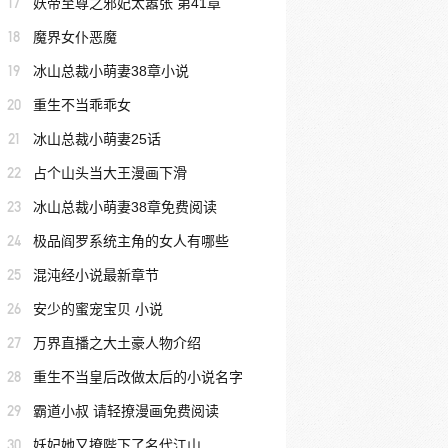
17
妖帝至尊之邪妃太嚣张 第41章
18
魔界女仆恶魔
19
冰山总裁小萌妻38章小说
20
重生不当乖乖女
21
冰山总裁小萌妻25话
22
占个山头当大王漫画下滑
23
冰山总裁小萌妻38章免费阅读
24
极品阎罗系统主角的女人有哪些
25
混沌经小说最新章节
26
安少的蜜宠宝贝 小说
27
万界直播之大土豪人物介绍
28
重生不当皇后改做太后的小说名字
29
霸道小叔 请轻撩漫画免费阅读
30
妖妃她又撩陛下了名代江山