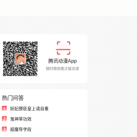
腾讯动漫App
随时随地看正版动漫
热门问答
1
妖妃撩臣皇上请自重
2
鬼神草功效
3
超魔导字段