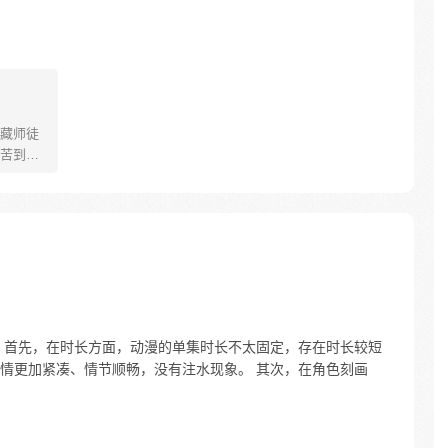
藏师徒
苦到达
可世间并
慢慢揭
”重新归
唐三藏
们，组
行之
 首先，在时长方面，动漫的单集时长不太固定，存在时长较短
情更加紧凑、情节顺畅，没有注水现象。 其次，在角色刻画