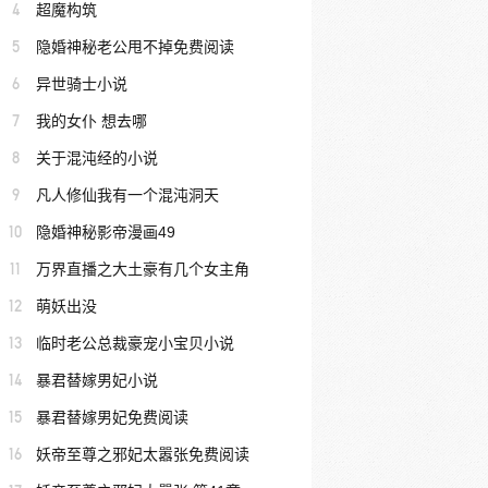
4
超魔构筑
5
隐婚神秘老公甩不掉免费阅读
6
异世骑士小说
7
我的女仆 想去哪
8
关于混沌经的小说
9
凡人修仙我有一个混沌洞天
10
隐婚神秘影帝漫画49
11
万界直播之大土豪有几个女主角
12
萌妖出没
13
临时老公总裁豪宠小宝贝小说
14
暴君替嫁男妃小说
15
暴君替嫁男妃免费阅读
16
妖帝至尊之邪妃太嚣张免费阅读