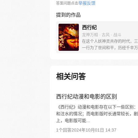
举报反馈
答案问题点击
提到的作品
西行纪
龙神万相 · 古风 · 战斗
在这个人妖神灵共存的时代，三
一行为了世间和平，历经千辛万
彼岸取得“永恒之火”拯救苍生，
没有因此变得美好….随着阴谋
露，暗魂四起, 为了让“永恒之火
位，小狼妖白狼不辞万难，找到
相关问答
大法师，和他一起重新寻回徒弟
成全新“西行小队”，再度踏上西
旅……
西行纪动漫和电影的区别
《西行纪》动漫和电影存在以下一些区别：
和注水的情况；而电影版时长通常较长，剧
上，电影版可能...
1个回答
2024年10月01日 14:37