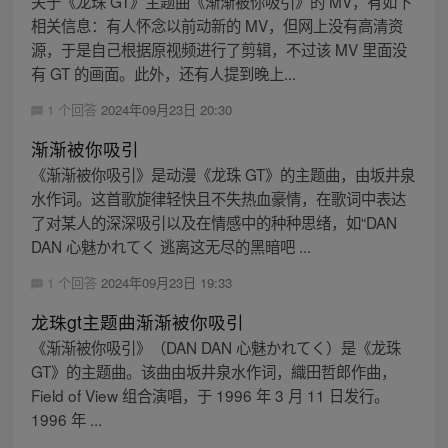
关于《龙珠 GT》主题曲《渐渐被你吸引》的 MV，有如下
相关信息：有人怀念以前动新的 MV，但网上没有高清资
源，于是自己根据原视频进行了剪辑，不过该 MV 里面没
有 GT 的画面。此外，还有人提到晚上...
1 个回答
2024年09月23日 20:30
渐渐被你吸引
《渐渐被你吸引》是动漫《龙珠 GT》的主题曲，由坂井泉
水作词。这首歌旋律轻快且不失热血豪情，在歌词中表达
了对某人的深深吸引以及在情感中的种种思绪，如“DAN
DAN 心魅かれてく 逃离这无尽的黑暗吧 ...
1 个回答
2024年09月23日 19:33
龙珠gt主题曲渐渐被你吸引
《渐渐被你吸引》（DAN DAN 心魅かれてく）是《龙珠
GT》的主题曲。该曲由坂井泉水作词，織田哲郎作曲，
Field of View 组合演唱，于 1996 年 3 月 11 日发行。
1996 年 ...