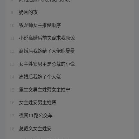
奶凶的攻
9
牧龙师女主推倒顺序
10
小说离婚后前夫跪求我原谅
11
离婚后我嫁给了大佬鹿曼曼
12
女主姓安男主是总裁的小说
13
离婚后我嫁了个大佬
14
重生文男主姓薄女主姓宁
15
女主姓安男主姓薄
16
夜间11路公交车
17
总裁文女主姓安
18