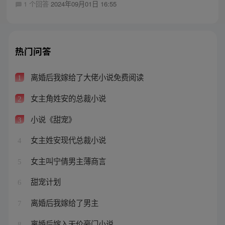
1 个回答
2024年09月01日 16:55
热门问答
离婚后我嫁给了大佬小说免费阅读
1
女主角姓安的总裁小说
2
小说《甜宠》
3
女主姓安现代总裁小说
4
女主叫宁倩男主薄商言
5
甜宠计划
6
离婚后我嫁给了男主
7
离婚后嫁入天价豪门小说
8