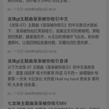
制作阵容，词作者为 ZARD 乐队主唱...
1 个回答
2024年09月24日 05:41
龙珠gt主题曲渐渐被你吸引中文
《龙珠 GT》主题曲《渐渐被你吸引》的中文歌词大致如
下： 渐渐被你灿烂笑容吸引，逃离这无尽的黑暗吧。那眩
目的笑颜，握紧我的手，从无边的黑暗中飞出去。和你相
遇那时，让我回想起孩童时期，珍藏在回忆里的那...
1 个回答
2024年09月24日 04:33
龙珠gt主题曲渐渐被你吸引音译
以下为龙珠 GT 主题曲《渐渐被你吸引》的中文谐音音
译： 蛋蛋 阔阔罗 嘻卡列爹哭 所诺 马不西一 诶噶哦你 哈
爹那 一牙米 卡拉多比 大所我 Hold my hand 奇米多 爹阿
阿 大多奇 阔多莫...
1 个回答
2024年09月24日 01:27
七龙珠主题曲渐渐被你吸引MV