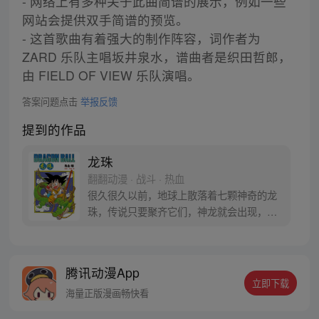
- 网络上有多种关于此曲简谱的展示，例如一些
网站会提供双手简谱的预览。
- 这首歌曲有着强大的制作阵容，词作者为
ZARD 乐队主唱坂井泉水，谱曲者是织田哲郎，
由 FIELD OF VIEW 乐队演唱。
答案问题点击
举报反馈
提到的作品
龙珠
翻翻动漫 · 战斗 · 热血
很久很久以前，地球上散落着七颗神奇的龙
珠，传说只要聚齐它们，神龙就会出现，并
可以为人实现一个愿望。为了寻找龙珠，布
尔玛和孙悟空踏上了奇妙的寻珠之旅……
腾讯动漫App
立即下载
海量正版漫画畅快看