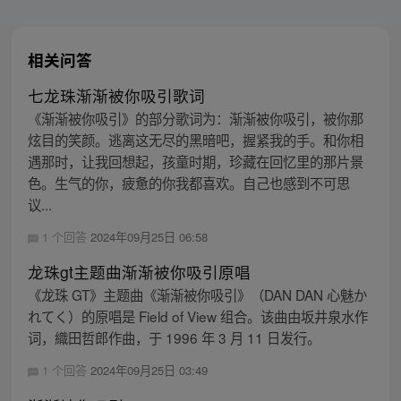
相关问答
七龙珠渐渐被你吸引歌词
《渐渐被你吸引》的部分歌词为：渐渐被你吸引，被你那
炫目的笑颜。逃离这无尽的黑暗吧，握紧我的手。和你相
遇那时，让我回想起，孩童时期，珍藏在回忆里的那片景
色。生气的你，疲惫的你我都喜欢。自己也感到不可思
议...
1 个回答
2024年09月25日 06:58
龙珠gt主题曲渐渐被你吸引原唱
《龙珠 GT》主题曲《渐渐被你吸引》（DAN DAN 心魅か
れてく）的原唱是 Field of View 组合。该曲由坂井泉水作
词，織田哲郎作曲，于 1996 年 3 月 11 日发行。
1 个回答
2024年09月25日 03:49