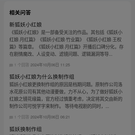
相关问答
新狐妖小红娘
《狐妖小红娘》是一部备受关注的作品。其包括《狐妖小
红娘·月红篇》《狐妖小红娘·竹业篇》《狐妖小红娘·王权
篇》等篇章。《狐妖小红娘·月红篇》开播后口碑分化，存
在剧情魔改、人设变动、滤镜问题、逻辑漏洞等导...
1 个回答
2024年10月06日 11:25
狐妖小红娘为什么换制作组
狐妖小红娘更换制作组的原因是档期问题。原制作公司洛
水花原公司有其他动漫要做，力不从心，为了做好狐妖小
红娘之镜花缘篇，官方经过慎重考虑，决定将其交由新的
制作公司可悦学字来制作。 等待电视剧的同时，...
1 个回答
2024年10月06日 06:21
狐妖换制作组