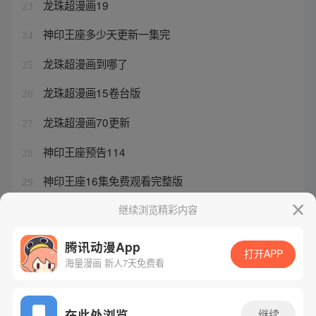
龙珠超漫画19
23
神印王座多少天更新一集完
24
龙珠超漫画到哪了
25
龙珠超漫画15卷台版
26
龙珠超漫画70更新
27
神印王座预告114
28
神印王座16集免费观看完整版
29
龙珠超漫画悟饭实力
继续浏览精彩内容
30
腾讯动漫App
打开APP
海量漫画 新人7天免费看
腾讯漫画
起点读书
QQ阅读
网站备案/许可证号：粤B2-20090059-5
在此处浏览
继续