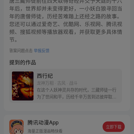
唐三藏师徒前往西天取得奇经并交予天庭的十六
年后，世界却并未变得更好，一小妖白狼寻回当
年的唐僧师徒，历经苦难踏上还经之路的故事。
您还可以通过爱奇艺、优酷网、乐视网、腾讯视
频、搜狐视频等播放器观看，并获取更多具体情
节。
答案问题点击
举报反馈
提到的作品
西行纪
龙神万相 · 古风 · 战斗
在这个人妖神灵共存的时代，三藏师徒一行
为了世间和平，历经千辛万苦到达彼岸取
得“永恒之火”拯救苍生，可世间并没有因此
变得美好….随着阴谋慢慢揭露，暗魂四起,
为了让“永恒之火”重新归位，小狼妖白狼不
腾讯动漫App
辞万难，找到唐三藏大法师，和他一起重新
立即下载
寻回徒弟们，组成全新“西行小队”，再度踏
海量正版漫画畅快看