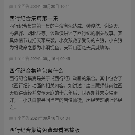
1 个回答
2024年09月20日 10:11
西行纪合集篇第一集
西行纪合集篇第一集的主演有沈达威、樊俊航、谢添天、
冯骏骅、刘北辰等。该动漫讲述了西行纪的相关故事。其
具体情节包括天军来袭，小女孩救了受伤的白狼，小白狼
为报救命之恩为小羽捉鱼，天羽山面临天兵威胁等。
1 个回答
2024年09月16日 09:45
西行纪合集篇包含什么
西行纪合集篇是关于《西行纪》动画的集合。其中包含了
《西行纪》动画的相关内容，如讲述了唐三藏师徒前往西
天取得奇经并交予天庭的十六年后，世界却并未变得更
好，一小妖白狼寻回当年的唐僧师徒，历经苦难踏上还经
之...
1 个回答
2024年09月16日 04:34
西行纪合集篇免费观看完整版