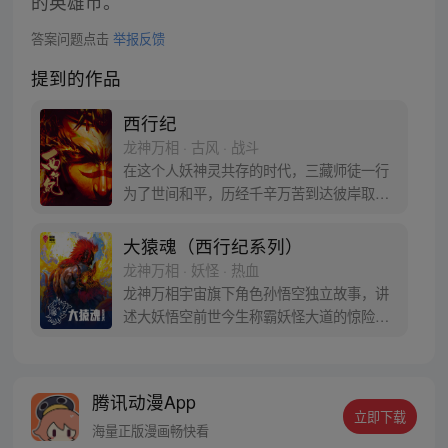
的英雄币。
答案问题点击
举报反馈
提到的作品
西行纪
龙神万相 · 古风 · 战斗
在这个人妖神灵共存的时代，三藏师徒一行
为了世间和平，历经千辛万苦到达彼岸取
得“永恒之火”拯救苍生，可世间并没有因此
变得美好….随着阴谋慢慢揭露，暗魂四起,
大猿魂（西行纪系列）
为了让“永恒之火”重新归位，小狼妖白狼不
龙神万相 · 妖怪 · 热血
辞万难，找到唐三藏大法师，和他一起重新
龙神万相宇宙旗下角色孙悟空独立故事，讲
寻回徒弟们，组成全新“西行小队”，再度踏
述大妖悟空前世今生称霸妖怪大道的惊险历
上西行之旅……
程。 妖怪大道有自己的生存之道，某日，一
位猴妖因人类的祈愿从天而降，以鬼魈之名
响彻妖界，却因堕入暗魂无法再守护重要之
腾讯动漫App
人…六十年后，他再次破石而出，背负着守
立即下载
护族人的希望和信念打败了妖怪大道的霸
海量正版漫画畅快看