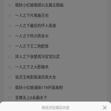
狐妖小红娘南国公主篇主题曲
20
一人之下片尾曲王也
21
一人之下最后的坏人是谁
22
一人之下风沙燕多大
23
一人之下王二狗配音
24
异人之下张楚岚冯宝宝比武
25
一人之下之火影瞳术
26
张灵玉电影版演员表大全
27
狐妖小红娘漫画179外面真相
28
至尊无上2永霸天下
29
一人之下512知乎
继续浏览精彩内容
30