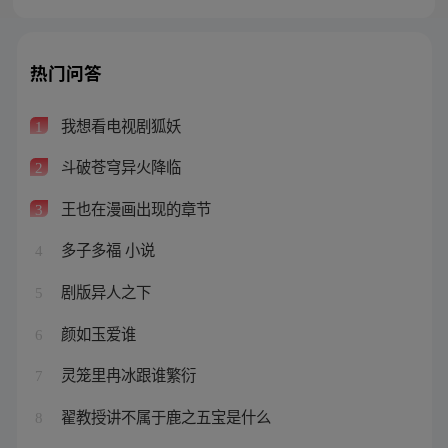
热门问答
我想看电视剧狐妖
1
斗破苍穹异火降临
2
王也在漫画出现的章节
3
多子多福 小说
4
剧版异人之下
5
颜如玉爱谁
6
灵笼里冉冰跟谁繁衍
7
翟教授讲不属于鹿之五宝是什么
8