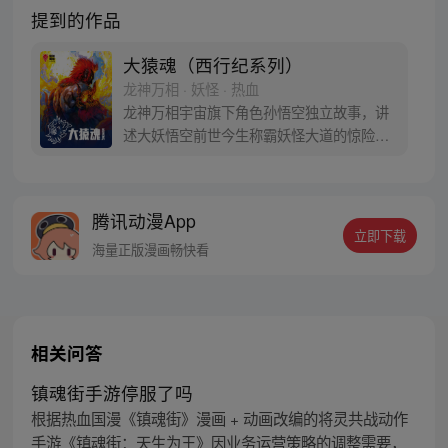
提到的作品
大猿魂（西行纪系列）
龙神万相 · 妖怪 · 热血
龙神万相宇宙旗下角色孙悟空独立故事，讲
述大妖悟空前世今生称霸妖怪大道的惊险历
程。 妖怪大道有自己的生存之道，某日，一
位猴妖因人类的祈愿从天而降，以鬼魈之名
响彻妖界，却因堕入暗魂无法再守护重要之
腾讯动漫App
人…六十年后，他再次破石而出，背负着守
立即下载
护族人的希望和信念打败了妖怪大道的霸
海量正版漫画畅快看
主，成为猴群之王，但故事仍在继续…
相关问答
镇魂街手游停服了吗
根据热血国漫《镇魂街》漫画 + 动画改编的将灵共战动作
手游《镇魂街：天生为王》因业务运营策略的调整需要，