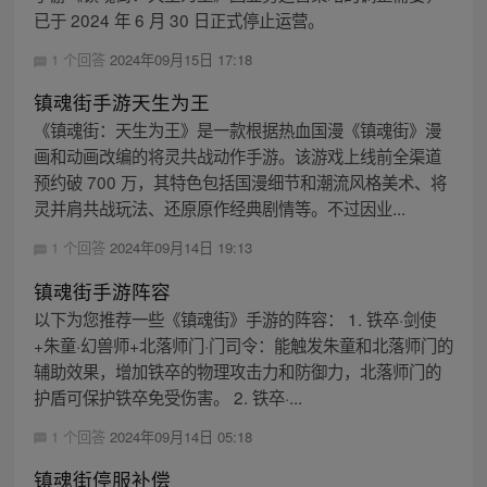
已于 2024 年 6 月 30 日正式停止运营。
1 个回答
2024年09月15日 17:18
镇魂街手游天生为王
《镇魂街：天生为王》是一款根据热血国漫《镇魂街》漫
画和动画改编的将灵共战动作手游。该游戏上线前全渠道
预约破 700 万，其特色包括国漫细节和潮流风格美术、将
灵并肩共战玩法、还原原作经典剧情等。不过因业...
1 个回答
2024年09月14日 19:13
镇魂街手游阵容
以下为您推荐一些《镇魂街》手游的阵容： 1. 铁卒·剑使
+朱童·幻兽师+北落师门·门司令：能触发朱童和北落师门的
辅助效果，增加铁卒的物理攻击力和防御力，北落师门的
护盾可保护铁卒免受伤害。 2. 铁卒·...
1 个回答
2024年09月14日 05:18
镇魂街停服补偿