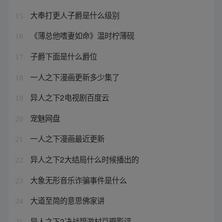
大奉打更人子爵是什么级别
15
《薄总他嗜妻如命》温时柠薄砚
16
子爵下面是什么爵位
17
一人之下漫画更新多少集了
18
异人之下2电视剧百度云
19
宠魅网盘
20
一人之下漫画最近更新
21
异人之下2大结局什么时候播出的
22
大象无形音乐诈骗事件是什么
23
大道至简的意思佛家讲
24
异人之下2决战碧游村豆瓣影评
25