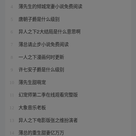
薄先生的倾城宠妻小说免费阅读
4
唐朝子爵是什么级别
5
异人之下2大结局是什么意思啊
6
薄总请止步小说免费阅读
7
一人之下漫画何时更新
8
许七安子爵是什么级别
9
薄先生甜萌宠
10
幻宠师第二季在线观看完整版
11
大象音乐老板
12
异人之下电影版张之维扮演者
13
薄总的重生甜妻亿万万
14