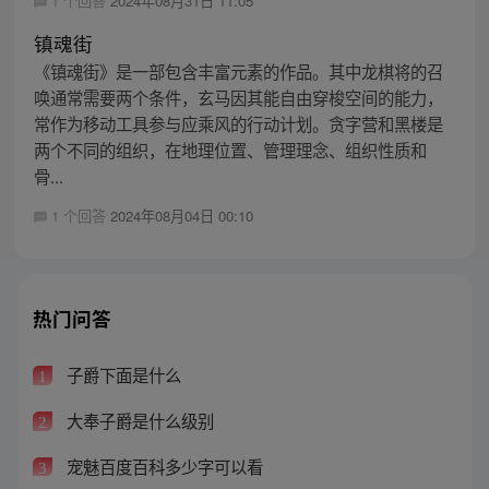
1 个回答
2024年08月31日 11:05
镇魂街
《镇魂街》是一部包含丰富元素的作品。其中龙棋将的召
唤通常需要两个条件，玄马因其能自由穿梭空间的能力，
常作为移动工具参与应乘风的行动计划。贪字营和黑楼是
两个不同的组织，在地理位置、管理理念、组织性质和
骨...
1 个回答
2024年08月04日 00:10
热门问答
子爵下面是什么
1
大奉子爵是什么级别
2
宠魅百度百科多少字可以看
3