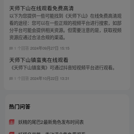
天师下山在线观看免费高清
以下为您提供一些可能找到《天师下山》在线免费高清观
看的途径：您可以在一些正规的视频平台进行搜索，如部
分平台可能会提供相关资源。但需要注意的是，获取视频
资源应通过合法合规的渠道。
1 个回答
2024年09月27日 15:15
天师下山镇蛮夷在线观看
《天师下山镇蛮夷》可通过抖音短视频平台进行观看。
1 个回答
2024年10月22日 13:31
热门问答
妖精的尾巴2最新角色发布时间表
1