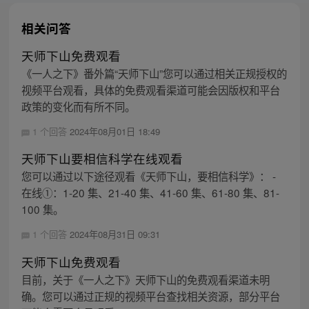
相关问答
天师下山免费观看
《一人之下》番外篇“天师下山”您可以通过相关正规授权的
视频平台观看，具体的免费观看渠道可能会因版权和平台
政策的变化而有所不同。
1 个回答
2024年08月01日 18:49
天师下山要相信科学在线观看
您可以通过以下途径观看《天师下山，要相信科学》： -
在线①：1-20 集、21-40 集、41-60 集、61-80 集、81-
100 集。
1 个回答
2024年08月31日 09:31
天师下山免费观看
目前，关于《一人之下》天师下山的免费观看渠道未明
确。您可以通过正规的视频平台查找相关资源，部分平台