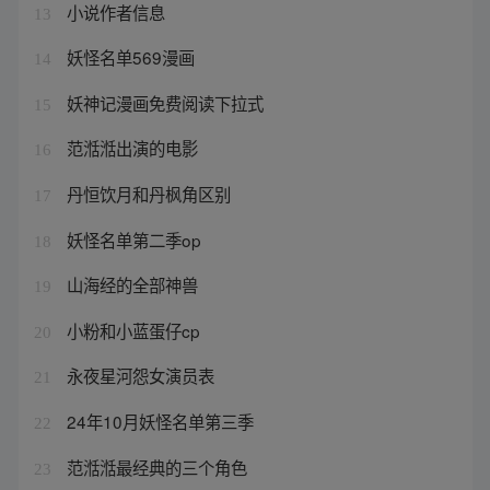
小说作者信息
13
妖怪名单569漫画
14
妖神记漫画免费阅读下拉式
15
范湉湉出演的电影
16
丹恒饮月和丹枫角区别
17
妖怪名单第二季op
18
山海经的全部神兽
19
小粉和小蓝蛋仔cp
20
永夜星河怨女演员表
21
24年10月妖怪名单第三季
22
范湉湉最经典的三个角色
23