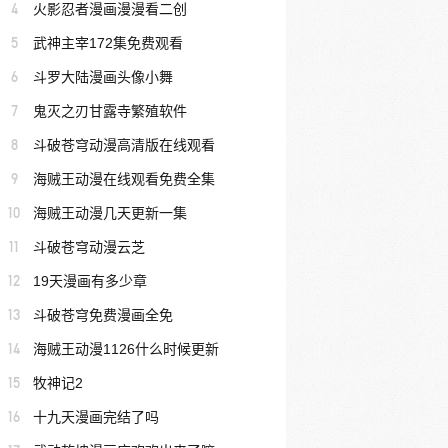
4
火影忍者漫画漫漫看二创
5
武神主宰172集免费观看
6
斗罗大陆漫画头像小舞
7
鬼灭之刃甘露寺繁殖软件
8
斗破苍穹动漫高清版在线观看
9
海贼王动漫在线观看免费全集
10
海贼王动漫几天更新一集
11
斗破苍穹动漫云芝
12
19天漫画有多少章
13
斗破苍穹免费漫画全免
14
海贼王动漫1126什么时候更新
15
牧神记2
16
十九天漫画完结了吗