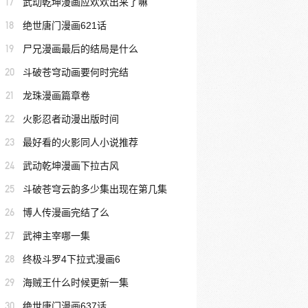
17
武动乾坤漫画应欢欢出来了嘛
18
绝世唐门漫画621话
19
尸兄漫画最后的结局是什么
20
斗破苍穹动画要何时完结
21
龙珠漫画篇章卷
22
火影忍者动漫出版时间
23
最好看的火影同人小说推荐
24
武动乾坤漫画下拉古风
25
斗破苍穹云韵多少集出现在第几集
26
博人传漫画完结了么
27
武神主宰哪一集
28
终极斗罗4下拉式漫画6
29
海贼王什么时候更新一集
30
绝世唐门漫画637话