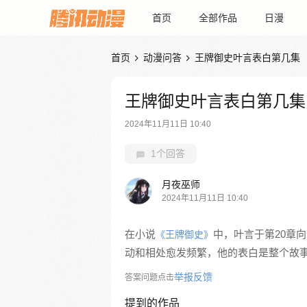
首页
全部作品
日漫
首页
动漫问答
王牌御史叶言表白第几集


王牌御史叶言表白第几集
2024年11月11日 10:40
1个回答
月夜巫师
2024年11月11日 10:40
在小说
中，叶言于第20章
《王牌御史》
动和相处愈发频繁，他的表白是整个故
举报反馈
答案问题点击
提到的作品