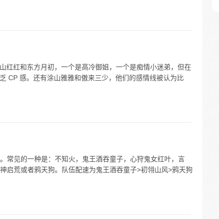
如涂山红红和东方月初，一个是高冷御姐，一个是痴情小迷弟，但在
缺乏 CP 感。还有涂山雅雅和傲来三少，他们的感情线被认为比
。常见的一种是：不知火，鬼王酒吞童子，心狩鬼女红叶，言
神启荒或者鸦天狗。队伍配速为鬼王酒吞童子>初翎山风>鸦天狗