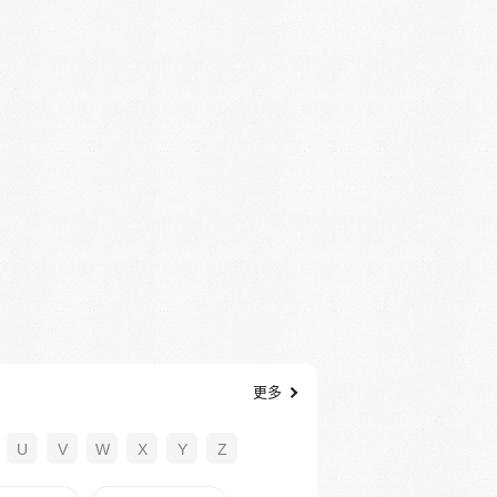
更多
U
V
W
X
Y
Z