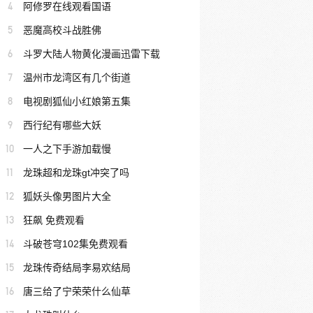
4
阿修罗在线观看国语
5
恶魔高校斗战胜佛
6
斗罗大陆人物黄化漫画迅雷下载
7
温州市龙湾区有几个街道
8
电视剧狐仙小红娘第五集
9
西行纪有哪些大妖
10
一人之下手游加载慢
11
龙珠超和龙珠gt冲突了吗
12
狐妖头像男图片大全
13
狂飙 免费观看
14
斗破苍穹102集免费观看
15
龙珠传奇结局李易欢结局
16
唐三给了宁荣荣什么仙草