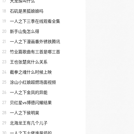
17
大龙珠叫什么
18
石矶是黑狐娘娘吗
19
一人之下三季在线观看全集
20
新手山兔怎么得
21
一人之下漫画番外锈铁腾讯
22
竹业篇歌曲有三首是哪三首
23
王也张楚岚什么关系
24
截拳之魂什么时候上映
25
涂山小红娘超燃场面视频
26
一人之下金凤的异能
27
贝红星vs博德闪耀结果
28
一人之下侯明昊
29
北海龙王有几个儿子
30
一人之下十佬谁是坏的