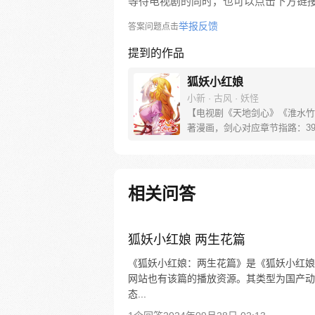
等待电视剧的同时，也可以点击下方链
举报反馈
答案问题点击
提到的作品
狐妖小红娘
小新 · 古风 · 妖怪
【电视剧《天地剑心》《淮水竹
著漫画，剑心对应章节指路：39-
水对应章节指路272-301】 迷
妖，正太道士没节操。自古人妖
恋，千载孽缘一线牵。（每周周
新。）
相关问答
狐妖小红娘 两生花篇
《狐妖小红娘：两生花篇》是《狐妖小红娘
网站也有该篇的播放资源。其类型为国产动漫，
态...