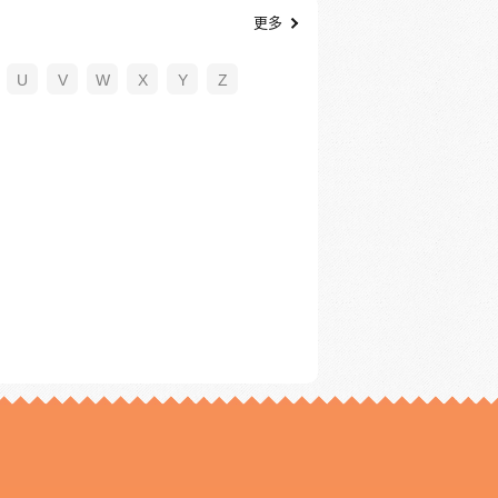
更多
U
V
W
X
Y
Z