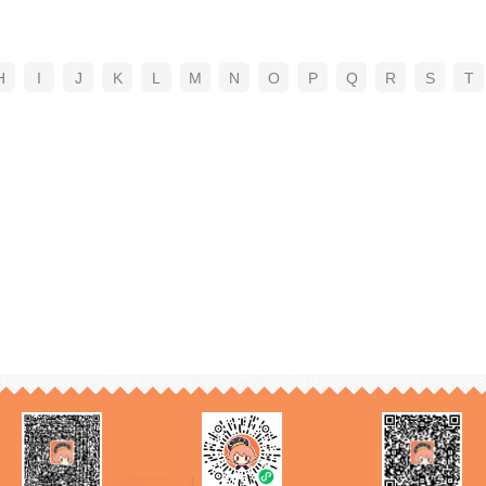
H
I
J
K
L
M
N
O
P
Q
R
S
T