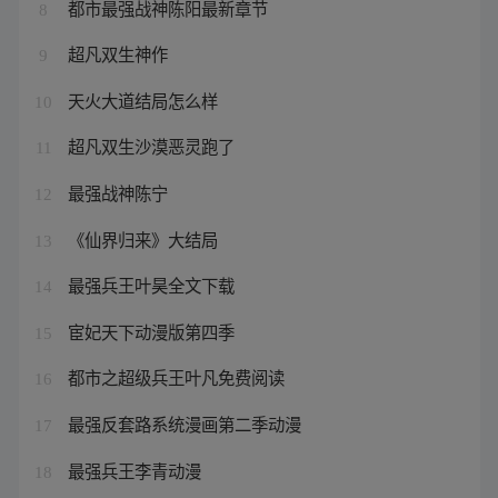
都市最强战神陈阳最新章节
8
超凡双生神作
9
天火大道结局怎么样
10
超凡双生沙漠恶灵跑了
11
最强战神陈宁
12
《仙界归来》大结局
13
最强兵王叶昊全文下载
14
宦妃天下动漫版第四季
15
都市之超级兵王叶凡免费阅读
16
最强反套路系统漫画第二季动漫
17
最强兵王李青动漫
18