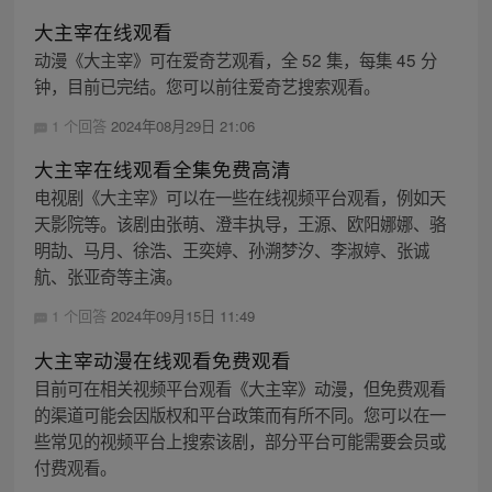
大主宰在线观看
动漫《大主宰》可在爱奇艺观看，全 52 集，每集 45 分
钟，目前已完结。您可以前往爱奇艺搜索观看。
1 个回答
2024年08月29日 21:06
大主宰在线观看全集免费高清
电视剧《大主宰》可以在一些在线视频平台观看，例如天
天影院等。该剧由张萌、澄丰执导，王源、欧阳娜娜、骆
明劼、马月、徐浩、王奕婷、孙溯梦汐、李淑婷、张诚
航、张亚奇等主演。
1 个回答
2024年09月15日 11:49
大主宰动漫在线观看免费观看
目前可在相关视频平台观看《大主宰》动漫，但免费观看
的渠道可能会因版权和平台政策而有所不同。您可以在一
些常见的视频平台上搜索该剧，部分平台可能需要会员或
付费观看。