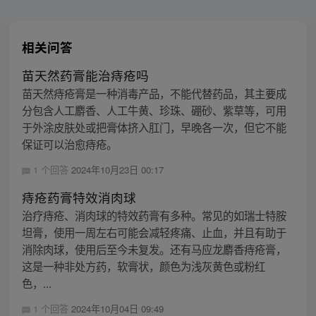
相关问答
苗天然药膏能治痔疮吗
苗天然痔疮膏是一种消毒产品，不能代替药品，其主要成
分包含人工麝香、人工牛黄、珍珠、硼砂、紫草等，可用
于外涂皮肤处或把膏体挤入肛门，早晚各一次，但它不能
保证可以治愈痔疮。
1 个回答
2024年10月23日 00:17
痔疮药膏特效消肉球
治疗痔疮、消肉球的特效药膏有多种。常见的如瑞士特胺
坦膏，使用一周左右可能会减轻疼痛、止血，并且有助于
消除肉球，使用后至今未复发。还有马应龙麝香痔疮膏，
这是一种非处方药，软膏状，颜色为浅灰黄色或粉红
色，...
1 个回答
2024年10月04日 09:49