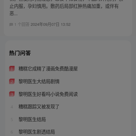
止内服，孕妇慎用。敷药后局部红肿热痛加重，或伴有
恶...
1 个回答
2024年09月07日 13:52
热门问答
糟糕它成精了漫画免费酷漫屋
1
黎明医生大结局剧情
2
黎明医生好看吗小说免费阅读
3
糟糕跟踪又被发现了
4
黎明医生结局
5
黎明医生剧透结局
6