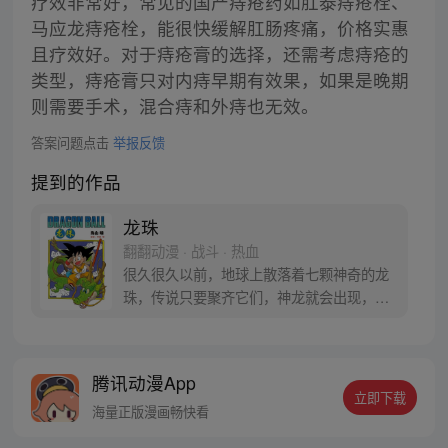
疗效非常好，常见的国产痔疮药如肛泰痔疮栓、
马应龙痔疮栓，能很快缓解肛肠疼痛，价格实惠
且疗效好。对于痔疮膏的选择，还需考虑痔疮的
类型，痔疮膏只对内痔早期有效果，如果是晚期
则需要手术，混合痔和外痔也无效。
答案问题点击
举报反馈
提到的作品
龙珠
翻翻动漫 · 战斗 · 热血
很久很久以前，地球上散落着七颗神奇的龙
珠，传说只要聚齐它们，神龙就会出现，并
可以为人实现一个愿望。为了寻找龙珠，布
尔玛和孙悟空踏上了奇妙的寻珠之旅……
腾讯动漫App
立即下载
海量正版漫画畅快看