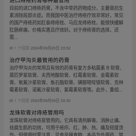
目前的进口痔疮药膏，不含中草药药物成分，主要是抗生
素消除局部炎症。而我国中医治疗痔疮疗效非常好，常见
的国产痔疮药如肛泰痔疮栓、马应龙痔疮栓，能很快缓解
肛肠疼痛，价格实惠且疗效好。对于痔疮膏的选择，还
需...
1 个回答
2024年09月20日 23:52
治疗甲沟炎最管用的药膏
治疗甲沟炎的常用且有效的药膏有复方多粘菌素 B 软膏、
莫匹罗星软膏、夫西地酸软膏、红霉素软膏、金霉素软
膏、氧氟沙星软膏、鱼石脂软膏、磺胺嘧啶银软膏、克林
霉素软膏、诺氟沙星软膏、氯霉素软膏等。此外，重组...
1 个回答
2024年09月09日 03:30
龙珠软膏对痔疮管用吗
龙珠软膏对痔疮是管用的。它具有清热解毒、消肿止痛、
祛腐生肌的功效，可用于疮疖、红、肿、热、痛及轻度烫
伤。但使用时需注意，忌食辛辣食物，本品为外用药，禁