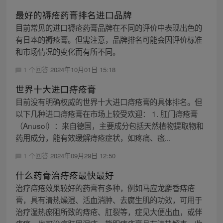
最好的褥疮药膏排名进口品牌
目前常见的进口褥疮药膏品牌在不同的评价中表现出色的
有日本的褥疮膏。但需注意，品牌排名可能会因评价标准
和市场情况的变化而有所不同。
1 个回答
2024年10月01日 15:18
世界十大进口痔疮膏
目前没有明确权威的世界十大进口痔疮膏的具体排名。但
以下几种进口痔疮膏在市场上较受欢迎： 1. 肛门痔疮膏
（Anusol）：来自德国，主要成分包括天然植物提取物和
药用成分，能有效缓解痔疮症状，如疼痛、瘙...
1 个回答
2024年09月29日 12:50
什么药膏治痔疮最快最好
治疗痔疮效果较好的药膏有多种，例如马应龙麝香痔疮
膏，具有清热燥湿、活血消肿、去腐生肌的功效，可用于
治疗湿热瘀阻所致的痔疮、肛裂等，症见大便出血，或伴