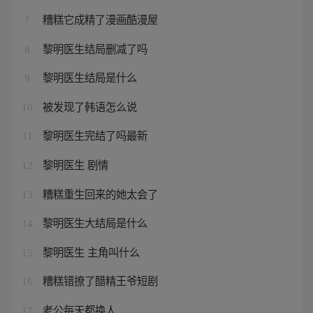
糟糕它成精了漫画酷漫屋
7
黎明医生结局删减了吗
8
黎明医生结局是什么
9
被发现了韩语怎么说
10
黎明医生完结了吗最新
11
黎明医生 剧情
12
糟糕重生回来的她太会了
13
黎明医生大结局是什么
14
黎明医生 主角叫什么
15
糟糕错撩了醋精王爷短剧
16
老公每天都换人
17