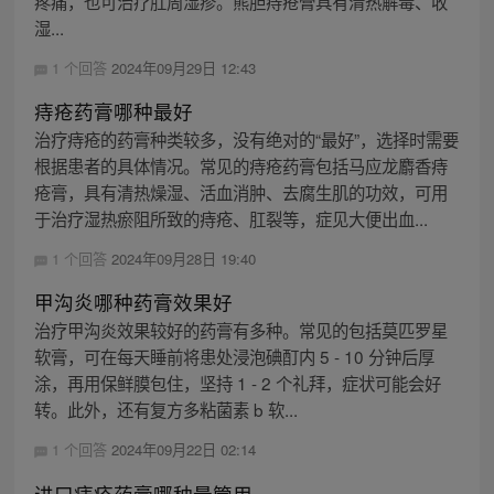
疼痛，也可治疗肛周湿疹。熊胆痔疮膏具有清热解毒、收
湿...
1 个回答
2024年09月29日 12:43
痔疮药膏哪种最好
治疗痔疮的药膏种类较多，没有绝对的“最好”，选择时需要
根据患者的具体情况。常见的痔疮药膏包括马应龙麝香痔
疮膏，具有清热燥湿、活血消肿、去腐生肌的功效，可用
于治疗湿热瘀阻所致的痔疮、肛裂等，症见大便出血...
1 个回答
2024年09月28日 19:40
甲沟炎哪种药膏效果好
治疗甲沟炎效果较好的药膏有多种。常见的包括莫匹罗星
软膏，可在每天睡前将患处浸泡碘酊内 5 - 10 分钟后厚
涂，再用保鲜膜包住，坚持 1 - 2 个礼拜，症状可能会好
转。此外，还有复方多粘菌素 b 软...
1 个回答
2024年09月22日 02:14
进口痔疮药膏哪种最管用