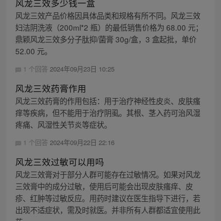
风龙三效多少钱一盒
风龙三效产品价格因具体品类和规格有所不同。风龙三效
妇洁阴洗液（200ml*2 瓶）的最低销售价格为 68.00 元；
鼎颖风龙三效多分子肽抑/菌膏 30g/盒，3 盒起批，单价
52.00 元。
1 个回答
2024年09月23日 10:25
风龙三效药膏作用
风龙三效药膏的作用包括：用于治疗神经性皮炎、皮肤瘙
痒等疾病，但不能用于治疗阴虱。其根、茎入药可治风湿
疼痛、风湿性关节炎等症状。
1 个回答
2024年09月22日 22:16
风龙三效过敏可以用吗
风龙三效膏对于部分人群可能存在过敏情况。如果对风龙
三效膏中的成分过敏，使用后可能会出现皮肤瘙痒、皮
疹、红肿等过敏反应。用药时建议在医生指导下进行，若
出现不适症状，需及时就医。并非所有人群都适宜使用此