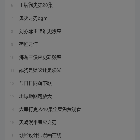
王牌御史第20集
6
鬼灭之刃bgm
7
刘亦菲王艳谁更漂亮
8
神匠之作
9
海贼王漫画更新频率
10
舔狗是贬义还是褒义
11
与日日同辉下联
12
地球地图可放大
13
大奉打更人40集全集免费观看
14
天崎滉平鬼灭之刃
15
领地设计师漫画在线
16