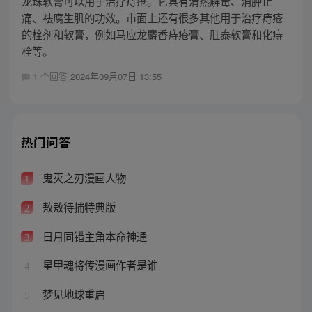
龙珠软膏可以用于治疗痔疮。它具有清热解毒、消肿止
痛、祛腐生肌的功效。市面上还有很多其他用于治疗痔疮
的栓剂和软膏，例如马应龙麝香痔疮膏、肛泰软膏和化痔
栓等。
1 个回答
2024年09月07日 13:55
热门问答
鬼灭之刃漫画人物
1
敖敖待捕特典版
2
日月同错主角本命神通
3
星甲魂将传漫画作者是谁
4
梦见地球重启
5