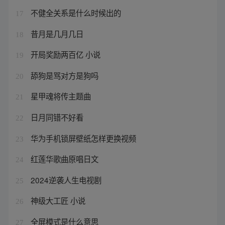
不健全关系是什么时候出的
17
昔月是几月几日
18
开局奖励两百亿 小说
19
舔狗是骂对方是狗吗
20
星甲魂将传主题曲
21
日月同错不好看
22
华为手机锁屏壁纸怎样更换视频
23
红莲华歌曲原唱日文
24
2024逆袭人生电视剧
25
神级大工匠 小说
26
全屏模式是什么意思
27