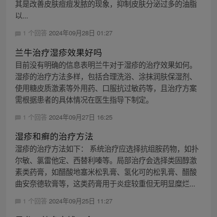
其是改善皮肤痘痘发脓的现象，抑制皮肤分泌过多的油脂
以...
1 个回答
2024年09月28日 01:27
兰牛治疗湿疹效果好吗
目前没有明确的信息表明兰牛对于湿疹的治疗效果如何。
湿疹的治疗方法多样，包括合理洗浴、涂抹润肤保湿剂、
使用糖皮质激素等外用药、口服抗过敏药等，且治疗方案
需根据患者的具体情况在医生指导下制定。
1 个回答
2024年09月27日 16:25
湿疹和癣的治疗方法
湿疹的治疗方法如下： 系统治疗应选择抗组胺药物，如扑
尔敏、氯雷他定、西替利嗪等。局部治疗会选择类固醇激
素类药膏，如醋酸地塞米松乳膏、氢化可的松乳膏、醋酸
曲安奈德软膏等，这类药膏用于炎症较重但无明显糜烂...
1 个回答
2024年09月25日 11:27