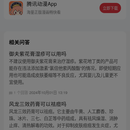
腾讯动漫App
立即下载
海量正版漫画畅快看
相关问答
御夫紫花膏湿疹可以用吗
不建议使用御夫紫花膏来治疗湿疹。紫花地丁类的产品可
能存在违法添加激素“氯倍他索丙酸酯”的情况，即使短期应
用也可能造成皮肤萎缩等不良反应，尤其婴儿及儿童更不
宜使用。
1 个回答
2024年10月01日 13:19
风龙三效药膏可以祛痘吗
风龙三效药膏可以祛痘。它主要由牛黄、人工麝香、珍
珠、冰片、三七、白芷等中药组成，具有祛风燥湿、消肿
止痒、清热解毒的功效。对于抑制皮肤痘痘发生炎症，尤