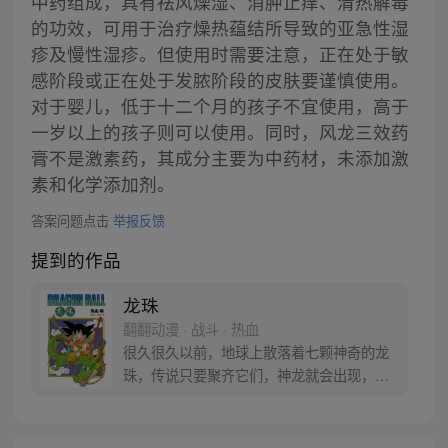
中药组成，具有祛风燥湿、消肿止痒、清热解毒
的功效，可用于治疗燥热蕴结所导致的亚急性湿
疹及慢性湿疹。但使用时需要注意，正在处于敏
感阶段或正在处于发脓阶段的皮肤要谨慎使用。
对于婴儿，低于十二个月的孩子不宜使用，高于
一岁以上的孩子则可以使用。同时，风龙三效药
膏不是激素药，其成分主要为中药材，未添加激
素和化学添加剂。
答案问题点击
举报反馈
提到的作品
龙珠
翻翻动漫 · 战斗 · 热血
很久很久以前，地球上散落着七颗神奇的龙
珠，传说只要聚齐它们，神龙就会出现，并
可以为人实现一个愿望。为了寻找龙珠，布
尔玛和孙悟空踏上了奇妙的寻珠之旅……