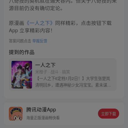
八奇技的契机就在通天谷内。但关于八奇技的来
源目前仍没有确切定论。
原漫画
《一人之下》
同样精彩，点击按钮下载
App 立享精彩内容！
答案问题点击
举报反馈
提到的作品
一人之下
米橙子 · 战斗 · 搞笑
【一人之下6定档1月2日！】大学生张楚岚
清明回乡，遭遇神秘少女冯宝宝。素未谋面
的冯宝宝却对张楚岚异常熟悉，并将其带去
自己打工的快递公司。为了帮冯宝宝寻找她
的身世，也为了查清自己与爷爷身上的秘
腾讯动漫App
密，张楚岚的生活被彻底颠覆，与冯宝宝一
立即下载
同踏上“异人”之旅。
海量正版漫画畅快看