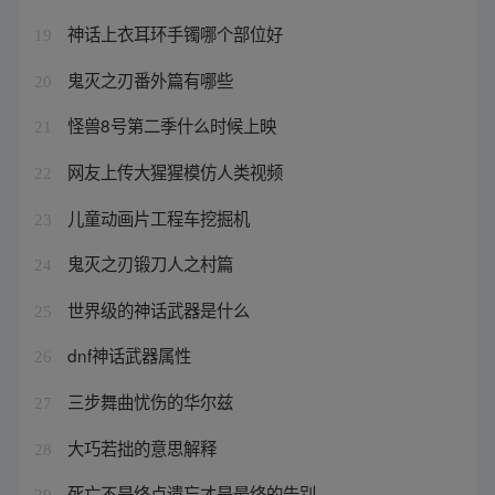
神话上衣耳环手镯哪个部位好
19
鬼灭之刃番外篇有哪些
20
怪兽8号第二季什么时候上映
21
网友上传大猩猩模仿人类视频
22
儿童动画片工程车挖掘机
23
鬼灭之刃锻刀人之村篇
24
世界级的神话武器是什么
25
dnf神话武器属性
26
三步舞曲忧伤的华尔兹
27
大巧若拙的意思解释
28
死亡不是终点遗忘才是最终的告别
29