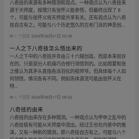
八奇技的来源有多种猜测和观点。一种观点认为八奇技来
源于天师度，按理只有张怀义能参悟，但最终出现了 8
个，可能与张怀义将天师度共享有关。还有观点认为八奇
技自古有之，可能与八个历史悠久的古老门派的神圣创...
1 个回答
2024年09月01日 03:36
一人之下八奇技怎么悟出来的
一人之下中的八奇技并非由三十六贼创造，而是本来就存
在的，只是部分人机缘巧合修行领悟到的。比如周蒙和张
之维认为其矛头直指各派羽化的祖师爷。但具体每个人如
何领悟，情况各有不同。例如炁体源流可能由张怀义在
特...
1 个回答
2024年09月17日 08:52
八奇技的由来
八奇技的由来存在多种猜测。一种观点认为甲申之乱中的
八奇技极有可能从天师度中流出。经过王也在内景中的推
演，又有一种新的猜测，即八奇技自古有之，可能与八个