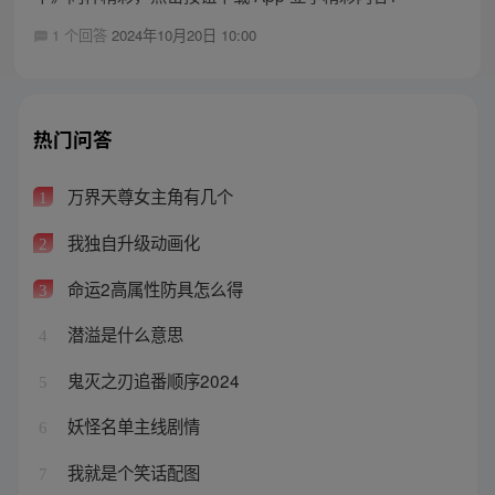
1 个回答
2024年10月20日 10:00
热门问答
万界天尊女主角有几个
1
我独自升级动画化
2
命运2高属性防具怎么得
3
潜溢是什么意思
4
鬼灭之刃追番顺序2024
5
妖怪名单主线剧情
6
我就是个笑话配图
7