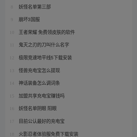
妖怪名单第三部
8
崩坏3国服
9
王者荣耀 免费领皮肤的软件
10
鬼灭之刃的刀叫什么名字
11
极限竞速地平线5下载安装
12
怪兽充电宝怎么提现
13
神话装备怎么调词条
14
加盟共享充电宝赚钱吗
15
妖怪名单阴眼 阳眼
16
目前公认最好的充电宝
17
火影忍者体验服免费下载安装
18