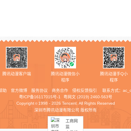
腾讯动漫客户端
腾讯动漫微信小
腾讯动漫手Q小
程序
程序
帮助
官方微博
服务协议
商务合作
侵权反馈指引
联系方式：
ac_
粤ICP备16117015号-1
粤网文 (2019) 2460-563号
Copyright
1998 - 2026 Tencent. All Rights Reserved
©
深圳市腾讯动漫有限公司 版权所有
工商网
监