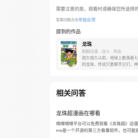
需要注意的是，观看时请确保您所选择
举报反馈
答案问题点击
提到的作品
龙珠
翻翻动漫 · 战斗 · 热血
很久很久以前，地球上散落着七
的龙珠，传说只要聚齐它们，神
出现，并可以为人实现一个愿望
寻找龙珠，布尔玛和孙悟空踏上
的寻珠之旅……
相关问答
龙珠超漫画在哪看
嘀哩嘀哩平台可以免费观看《龙珠超》动漫，
me是一个开源的第三方看番软件，也可能