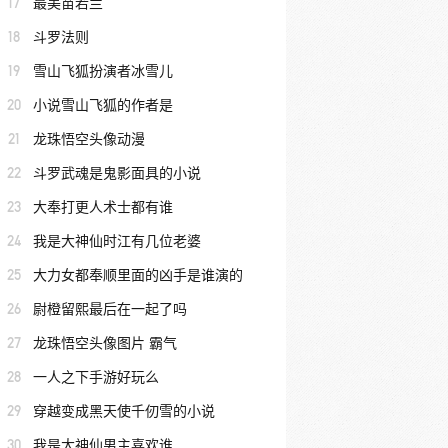
17
最美苗若兰
18
斗罗法则
19
雪山飞狐扮演者冰雪儿
20
小说雪山飞狐的作者是
21
龙珠悟空头像动漫
22
斗罗武魂是鬼影面具的小说
23
大奉打更人术士都有谁
24
我是大神仙时江有几位老婆
25
大力女都奉顺里面的凶手是谁演的
26
尉橙留熙最后在一起了吗
27
龙珠悟空头像图片 霸气
28
一人之下手游好玩么
29
穿越变成黑天使千仞雪的小说
30
我是大神仙男主喜欢谁