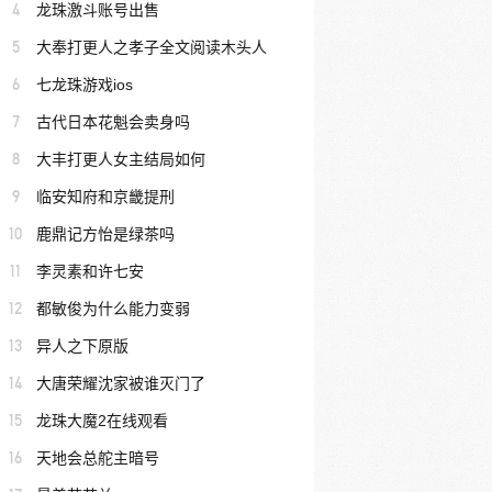
4
龙珠激斗账号出售
5
大奉打更人之孝子全文阅读木头人
6
七龙珠游戏ios
7
古代日本花魁会卖身吗
8
大丰打更人女主结局如何
9
临安知府和京畿提刑
10
鹿鼎记方怡是绿茶吗
11
李灵素和许七安
12
都敏俊为什么能力变弱
13
异人之下原版
14
大唐荣耀沈家被谁灭门了
15
龙珠大魔2在线观看
16
天地会总舵主暗号