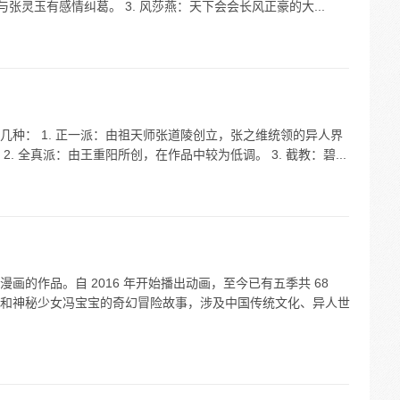
张灵玉有感情纠葛。 3. 风莎燕：天下会会长风正豪的大...
种： 1. 正一派：由祖天师张道陵创立，张之维统领的异人界
. 全真派：由王重阳所创，在作品中较为低调。 3. 截教：碧...
画的作品。自 2016 年开始播出动画，至今已有五季共 68
和神秘少女冯宝宝的奇幻冒险故事，涉及中国传统文化、异人世