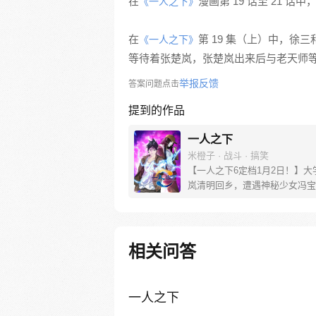
在
漫画第 19 话至 21 
《一人之下》
在
第 19 集（上）中，
《一人之下》
等待着张楚岚，张楚岚出来后与老天师
举报反馈
答案问题点击
提到的作品
一人之下
米橙子 · 战斗 · 搞笑
【一人之下6定档1月2日！】大
岚清明回乡，遭遇神秘少女冯宝
未谋面的冯宝宝却对张楚岚异常
并将其带去自己打工的快递公司
帮冯宝宝寻找她的身世，也为了
己与爷爷身上的秘密，张楚岚的
相关问答
彻底颠覆，与冯宝宝一同踏上“异
旅。
一人之下