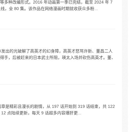
种改编形式。2016 年动画第一季已完结，截至 2024 年 7
线，全 80 集。该作品在网络漫画时期就收获众多粉...
手钵发出的光破解了高英才的幻身障，高英才怒骂许新、董昌二人
得手，后被赶来的日本武士所阻，瑛太入场并砍伤高英才。董、
是精彩且漫长的剧情，从 197 话开始到 319 话结束，共 122
 点陆续更新，每天 9 话超多内容爆肝更...