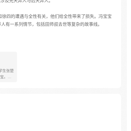
话中，涉及先天异人与后天异人。
徐三和徐四的遭遇与全性有关，他们给全性带来了损失。冯宝宝
等人有一系列情节，包括田师叔去世等复杂的故事线。
学生张楚
宝。素
熟悉，
。为了
查清自
生活被
人”之