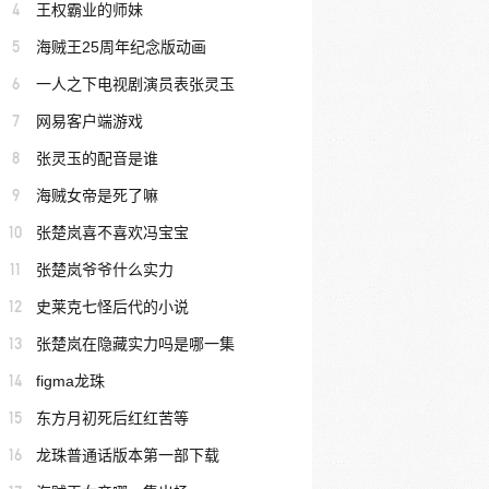
4
王权霸业的师妹
5
海贼王25周年纪念版动画
6
一人之下电视剧演员表张灵玉
7
网易客户端游戏
8
张灵玉的配音是谁
9
海贼女帝是死了嘛
10
张楚岚喜不喜欢冯宝宝
11
张楚岚爷爷什么实力
12
史莱克七怪后代的小说
13
张楚岚在隐藏实力吗是哪一集
14
figma龙珠
15
东方月初死后红红苦等
16
龙珠普通话版本第一部下载