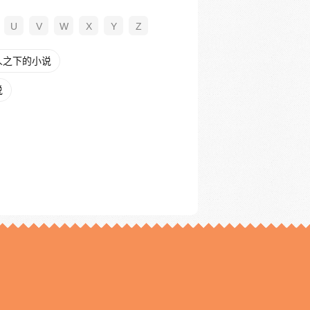
U
V
W
X
Y
Z
人之下的小说
说