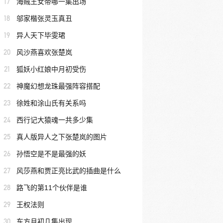
17
海贼王女帝哪一集出场
18
邬家楷张灵玉真丑
19
异人天下毕雯珺
20
风沙燕喜欢张楚岚
21
狐妖小红娘中月初受伤
22
神魔幻想龙珠最强阵容搭配
23
徐姓和涂山氏有关系吗
24
西行记大猿魂一共多少集
25
真人版异人之下张楚岚的图片
26
孙悟空是不是最强的妖
27
风莎燕和贾正亮比武的插曲是什么
28
路飞的第11个伙伴是谁
29
王权法则
30
东方月初几集出现