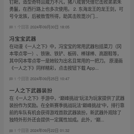
钉耙，造型奇特且威力不凡，猪八戒曾凭借它击败弟弟朱
勇鬣，在西行路上也多次使用。 2. 东海龙王的龙王剑，可
号令龙族，后被敖雪所得，助其击败毘沙门...
1 个回答
2024年09月30日 18:05
冯宝宝武器
在动漫《一人之下》中，冯宝宝的常用武器包括菜刀（冈
本零点零一）、铁锹、铁铲、板砖、棒球棒、高跟鞋等，
其中冈本零点零一是她较为出名且常用的一把刀。 原漫画
《一人之下》同样精彩，点击按钮下载 App...
1 个回答
2024年09月25日 10:47
一人之下武器装扮
在《一人之下》手游中，“巅峰挑战”玩法为玩家提供了武器
装扮作为奖励。在全新赛季挑战玩法“巅峰挑战”中，排行靠
前的车队有机会获得游戏首款武器装扮，新武器外观除了
独特外形外还会提供一定属性加成。此外，“巅...
1 个回答
2024年09月22日 01:32