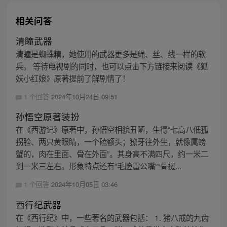
相关问答
清瞳武器
清瞳是蜘蛛精，她使用的武器更多是绳、丝、线一样的软
兵。 等待电视剧的同时，也可以点击下方链接来阅读《狐
妖小红娘》原著提前了解剧情了！
1 个回答
2024年10月24日 09:51
孙悟空原著装扮
在《西游记》原著中，孙悟空相貌丑陋，生得“七高八低孤
拐脸、两只黄眼睛，一个磕额头；獠牙往外生，就像属螃
蟹的，肉在里面、骨在外面”。其身高不满四尺，约一米二
到一米三左右。形象特点还有“毛脸雷公嘴”“骨挝...
1 个回答
2024年10月05日 03:46
西行纪武器
在《西行纪》中，一些著名的武器包括： 1. 猪八戒的九齿