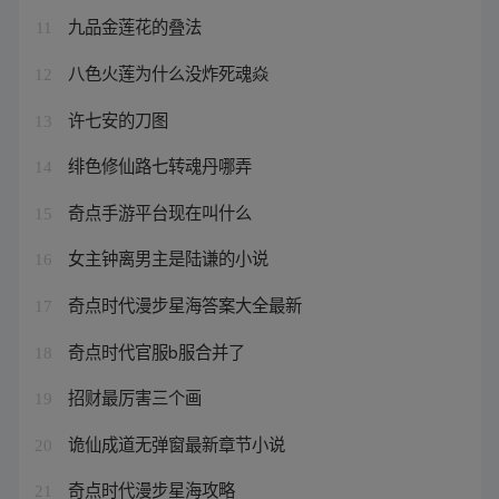
九品金莲花的叠法
11
八色火莲为什么没炸死魂焱
12
许七安的刀图
13
绯色修仙路七转魂丹哪弄
14
奇点手游平台现在叫什么
15
女主钟离男主是陆谦的小说
16
奇点时代漫步星海答案大全最新
17
奇点时代官服b服合并了
18
招财最厉害三个画
19
诡仙成道无弹窗最新章节小说
20
奇点时代漫步星海攻略
21