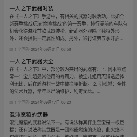
一人之下武器时装
在《一人之下》手游中，有相关的武器时装活动。比如全
新赛季挑战玩法“巅峰挑战”的第一赛季，排行靠前的车队有
机会获得游戏首款武器装扮，新武器外观除了独特外形
外，还会提供一定属性加成。另外，通行证第五季开启...
1 个回答
2024年09月21日 06:56
一人之下武器大全
在《一人之下》中，部分较为突出的武器有： 1. 冈本零点
零一：宝儿姐最常使用的寿司刀，被宝儿姐用炁锻造后锋
利无比，后在碧游村一战中被拦腰折断。 2. 引魂幡：全性
的法术兵器，常年以尸油维护，剧毒无比。...
1 个回答
2024年09月17日 06:23
混沌魔猿的武器
混沌魔猿的武器说法不一。有说法称其伴生至宝是一根巨
棍；还有说法称其武器是一团熊熊燃烧的火焰，此火焰不
仅燃烧时间长，威力强大，能烧毁一座城市，还能让混沌