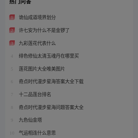
热门问答
诡仙成道境界划分
1
许七安为什么不是金锣了
2
九彩莲花代表什么
3
绯色修仙太清玉魂丹在哪里买
4
莲花图片大全唯美图片
5
奇点时代漫步星海答案大全下载
6
十二品莲台排名
7
奇点时代漫步星海问题答案大全
8
九色仙金塔
9
气运相连什么意思
10