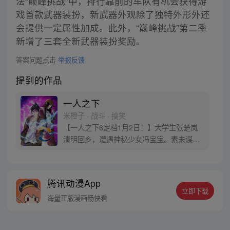
法“巅峰挑战”中，排行靠前的车队有机会获得游
戏首款武器装扮，新武器外观除了独特外形外还
会提供一定属性加成。此外，“巅峰挑战”第二季
新增了三套全新武器装扮奖励。
答案问题点击
举报反馈
提到的作品
一人之下
米橙子 · 战斗 · 搞笑
【一人之下6定档1月2日！】大学生张楚岚
清明回乡，遭遇神秘少女冯宝宝。素未谋面
的冯宝宝却对张楚岚异常熟悉，并将其带去
自己打工的快递公司。为了帮冯宝宝寻找她
的身世，也为了查清自己与爷爷身上的秘
腾讯动漫App
密，张楚岚的生活被彻底颠覆，与冯宝宝一
立即下载
同踏上“异人”之旅。
海量正版漫画畅快看