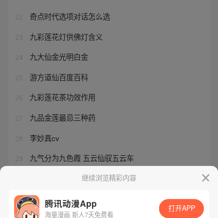
奇点时代选项对话怎么选
22
九彩莲花灯供佛灯含义
23
九大仙金光明白金
24
游方道仙百度百科
25
九彩莲花茶功效作用
26
九品金莲最忌三种药
27
李妙真cv
28
九气分为九色霞 五云仙驭五云车
29
九色首饰
继续浏览精彩内容
30
腾讯动漫App
打开APP
海量漫画 新人7天免费看