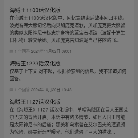
海贼王1103话汉化版
在海贼王1103话汉化版中，回忆篇结束后故事回归主线。
波妮看完大熊记忆后向贝加庞克道歉，贝加庞克把大熊留
的类似太阳神尼卡标志护身符的蓝宝石项链（波妮十岁生
日礼物）转交给她。贝加庞克告知波妮自己将随路飞...
1 个回答
2024年11月02日 09:01
海贼王1223话汉化版
仅基于上下文 对不起，根据检索到的信息，我不知道如何
回答。
1 个回答
2024年10月20日 19:48
海贼王1127话汉化版
在《海贼王》1127 话汉化版中，草帽海贼团在巨人王国艾
尔巴夫的冒险开启。本话中有诸多情节，如巨人国王可能
是太阳神尼卡的后裔；娜美和乌索普在艾尔巴夫的遭遇颇
为惊险，娜美新造型曝光，他们遭遇了巨大的猫咪...