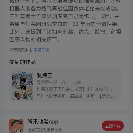
孩进行惩罚。阿特拉斯自爆以助推海贼船，古代
机器人准备为路飞再战但因身体老化未能成功。
三叶草博士告知贝加庞克自己是“D 之一族”，并
希望与其共同研究空白的 100 年历史但遭拒绝。
此外，还提到了诸如莉莉丝、约克、凯撒、萨坦
圣等人物的相关情节。
答案问题点击
举报反馈
提到的作品
航海王
尾田荣一郎 · 战斗 · 热血
作品连载于周刊杂志《周刊少年JUMP》，
与日本同步更新，每周周一更新。 [简介]有
一个梦想成为海盗的少年叫路飞，他因误
食“恶魔果实”而成为了橡皮人，在获得超人
能力的同时付出了一辈子无法游泳的代价。
腾讯动漫App
十年后，路飞为实现与因救他而断臂的杰克
立即下载
斯的约定而出海，开始了以成为海盗王为目
海量正版漫画畅快看