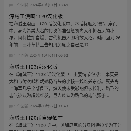
1 个回答
2024年10月01日 13:46
海贼王漫画1120汉化版
在海贼王漫画 1120 话汉化版中，本话标题为“暴”。扉页
中，身为希美大名的传次郎准备惩罚向大和扔石头的小
孩。阿特拉斯自爆，古代机器人即将放大招。时间回到 26
年前，三叶草博士告知贝加庞克自己是“D...
1 个回答
2024年10月01日 05:52
海贼王1123话汉化版
在《海贼王》1123 话汉化版中，主要情节包括： 扉页是
大和与传次郎和朝她扔石头的小孩一起吃关东煮。蛋头岛
上海军几乎全部倒下，炽天使未受影响但被控制，路飞的
霸气被认为超越红发，巨人族认为路飞的霸气强于...
1 个回答
2024年09月27日 11:43
海贼王1120话自爆牺牲
在《海贼王》1120 话中，贝加庞克的分身阿特拉斯为了让