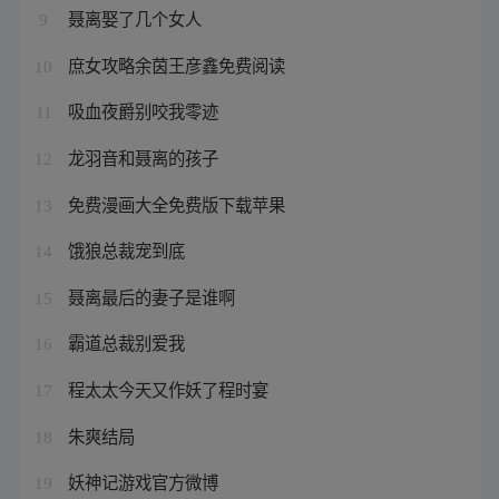
聂离娶了几个女人
9
庶女攻略余茵王彦鑫免费阅读
10
吸血夜爵别咬我零迹
11
龙羽音和聂离的孩子
12
免费漫画大全免费版下载苹果
13
饿狼总裁宠到底
14
聂离最后的妻子是谁啊
15
霸道总裁别爱我
16
程太太今天又作妖了程时宴
17
朱爽结局
18
妖神记游戏官方微博
19