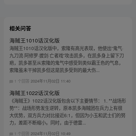
标的伟大的冒险旅程！
相关问答
海贼王1010话汉化版
海贼王1010话汉化版中，索隆有高光表现，他使出“鬼气·
九刀流·阿修罗·拔剑·亡者戏”攻击凯多，在凯多身上留下刀
疤，凯多甚至从索隆的鬼气中感受到类似霸王色的气息，
索隆虽未干掉凯多但这是凯多受到的最大伤...
1 个回答
2024年11月02日 11:40
海贼王1022话汉化版
《海贼王》1022话汉化版包含以下主要情节： 1. **战场形
势**：战场形势发生逆转，原本凯多海贼团在兵力上有很
大优势，双方兵力对比接近6:1，但因为小玉和武士们的努
力，差距不断缩小。同时，由于德雷...
1 个回答
2024年11月02日 10:49