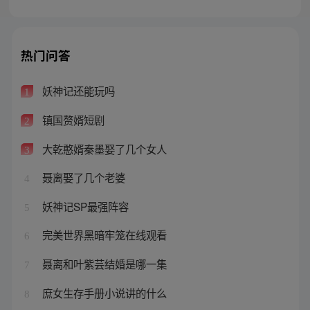
热门问答
妖神记还能玩吗
1
镇国赘婿短剧
2
大乾憨婿秦墨娶了几个女人
3
聂离娶了几个老婆
4
妖神记SP最强阵容
5
完美世界黑暗牢笼在线观看
6
聂离和叶紫芸结婚是哪一集
7
庶女生存手册小说讲的什么
8