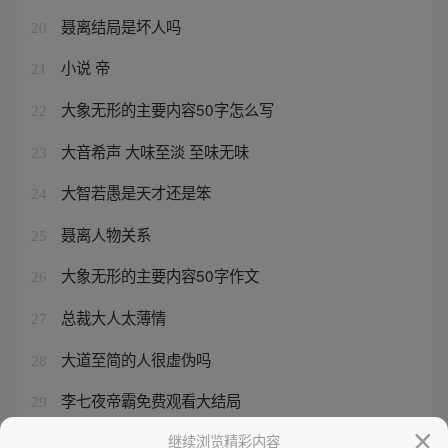
聂离结局是坏人吗
20
小说 帝
21
大象无形的主要内容50字怎么写
22
大音希声 大味至淡 至味无味
23
大智若愚是天才还是笨
24
聂离人物关系
25
大象无形的主要内容50字作文
26
总裁大人太薄情
27
大道至简的人很虚伪吗
28
李七夜帝霸免费观看大结局
29
小青梅她人美声甜
继续浏览精彩内容
30