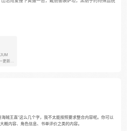
，山治用爱接下黄猿一击，戴朋偷袭萨坦，黑胡子的特殊血统
JUM
一更新。
年叫路
了橡皮
了一辈
飞为实
定而出
的伟大
奇海贼王直”这么几个字，我不太能按照要求整合内容呢。你可以
大概内容、角色信息、书单评价之类的内容。