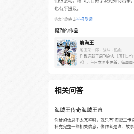
们很激动。路飞亲自教学波妮如何出拳
也有所提及。
举报反馈
答案问题点击
提到的作品
航海王
尾田荣一郎 · 战斗 · 热血
作品连载于周刊杂志《周刊少年
P》，与日本同步更新，每周周
[简介]有一个梦想成为海盗的少
飞，他因误食“恶魔果实”而成为
人，在获得超人能力的同时付出
子无法游泳的代价。十年后，路
相关问答
现与因救他而断臂的杰克斯的约
海，开始了以成为海盗王为目标
的冒险旅程！
海贼王传奇海贼王直
你给的信息不太完整呀，就只有“海贼王传
补充完整一些相关信息，像作者是谁、故事