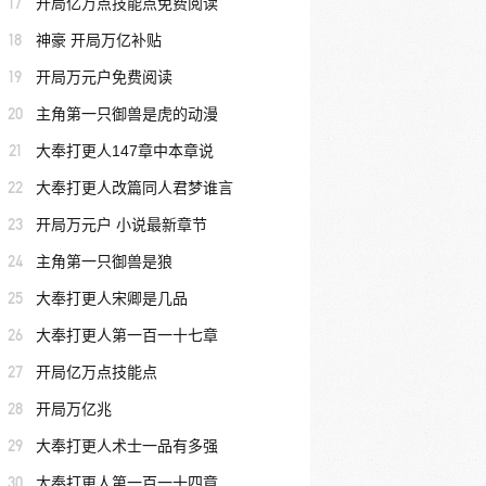
17
开局亿万点技能点免费阅读
18
神豪 开局万亿补贴
19
开局万元户免费阅读
20
主角第一只御兽是虎的动漫
21
大奉打更人147章中本章说
22
大奉打更人改篇同人君梦谁言
23
开局万元户 小说最新章节
24
主角第一只御兽是狼
25
大奉打更人宋卿是几品
26
大奉打更人第一百一十七章
27
开局亿万点技能点
28
开局万亿兆
29
大奉打更人术士一品有多强
30
大奉打更人第一百一十四章