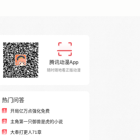
腾讯动漫App
随时随地看正版动漫
热门问答
1
开局亿万点强化免费
2
主角第一只御兽是虎的小说
3
大奉打更人71章