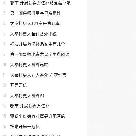
4
都市 开局获得万亿补贴爱看书吧
5
第一御兽师肖星宇母亲是谁
6
大奉打更人121章是第几本
7
大奉打更人全订番外小说
8
神豪开局万亿补贴女主有几个
9
第一御兽师小说龙星宇免费阅读
10
大奉打更人番外篇幅
11
大奉打更人同人番外 君梦谁言
12
开局万倍
13
大奉打更人番外四
14
都市 开局获得万亿补
15
狐妖小红娘竹业篇是谁配音的
16
神豪开局一万亿