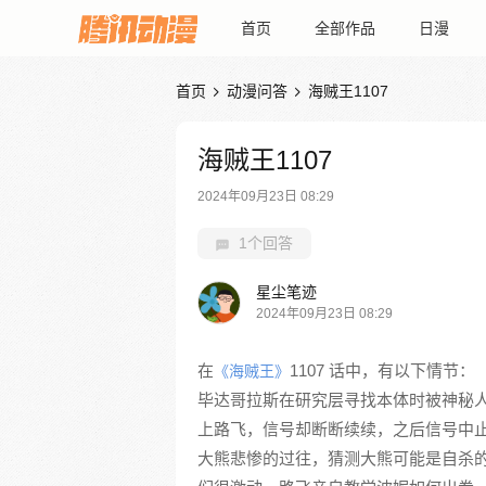
首页
全部作品
日漫
首页
动漫问答
海贼王1107


海贼王1107
2024年09月23日 08:29
1个回答
星尘笔迹
2024年09月23日 08:29
在
1107 话中，有以下情节：
《海贼王》
毕达哥拉斯在研究层寻找本体时被神秘
上路飞，信号却断断续续，之后信号中
大熊悲惨的过往，猜测大熊可能是自杀