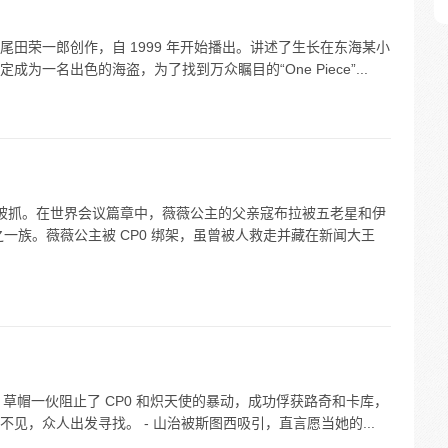
田荣一郎创作，自 1999 年开始播出。讲述了生长在东海某小
一名出色的海盗，为了找到万众瞩目的“One Piece”...
公主被抓。在世界会议篇章中，薇薇公主的父亲寇布拉被五老星和伊
之一族。薇薇公主被 CP0 绑架，虽曾被人救走并藏在新闻大王
- 草帽一伙阻止了 CP0 和炽天使的暴动，成功俘获路奇和卡库，
见，众人出发寻找。 - 山治被斯图西吸引，直言愿当她的...