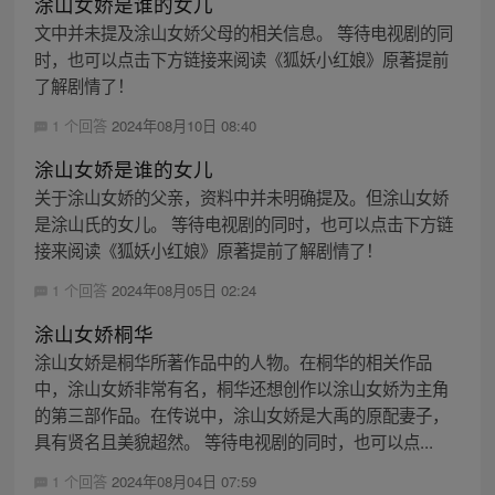
涂山女娇是谁的女儿
文中并未提及涂山女娇父母的相关信息。 等待电视剧的同
时，也可以点击下方链接来阅读《狐妖小红娘》原著提前
了解剧情了！
1 个回答
2024年08月10日 08:40
涂山女娇是谁的女儿
关于涂山女娇的父亲，资料中并未明确提及。但涂山女娇
是涂山氏的女儿。 等待电视剧的同时，也可以点击下方链
接来阅读《狐妖小红娘》原著提前了解剧情了！
1 个回答
2024年08月05日 02:24
涂山女娇桐华
涂山女娇是桐华所著作品中的人物。在桐华的相关作品
中，涂山女娇非常有名，桐华还想创作以涂山女娇为主角
的第三部作品。在传说中，涂山女娇是大禹的原配妻子，
具有贤名且美貌超然。 等待电视剧的同时，也可以点...
1 个回答
2024年08月04日 07:59