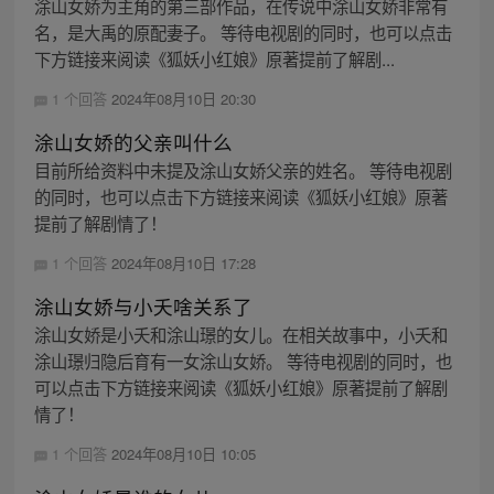
涂山女娇为主角的第三部作品，在传说中涂山女娇非常有
名，是大禹的原配妻子。 等待电视剧的同时，也可以点击
下方链接来阅读《狐妖小红娘》原著提前了解剧...
1 个回答
2024年08月10日 20:30
涂山女娇的父亲叫什么
目前所给资料中未提及涂山女娇父亲的姓名。 等待电视剧
的同时，也可以点击下方链接来阅读《狐妖小红娘》原著
提前了解剧情了！
1 个回答
2024年08月10日 17:28
涂山女娇与小夭啥关系了
涂山女娇是小夭和涂山璟的女儿。在相关故事中，小夭和
涂山璟归隐后育有一女涂山女娇。 等待电视剧的同时，也
可以点击下方链接来阅读《狐妖小红娘》原著提前了解剧
情了！
1 个回答
2024年08月10日 10:05