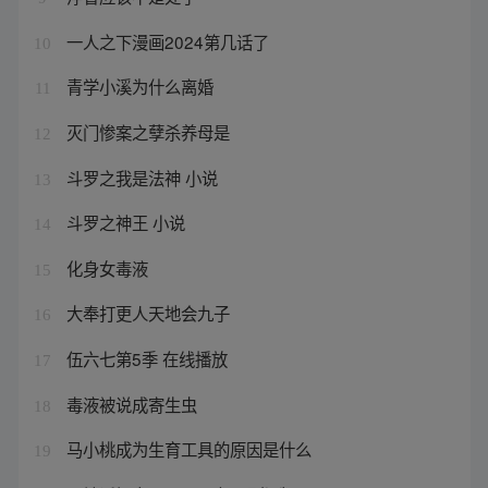
一人之下漫画2024第几话了
10
青学小溪为什么离婚
11
灭门惨案之孽杀养母是
12
斗罗之我是法神 小说
13
斗罗之神王 小说
14
化身女毒液
15
大奉打更人天地会九子
16
伍六七第5季 在线播放
17
毒液被说成寄生虫
18
马小桃成为生育工具的原因是什么
19