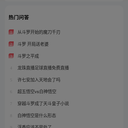
热门问答
从斗罗开始的魔刀千刃
1
斗罗 开局送老婆
2
斗罗之平成
3
龙珠直播足球直播免费直播
4
许七安加入天地会了吗
5
超五悟空vs白神悟空
6
穿越斗罗成了天斗皇子小说
7
白神悟空是什么形态
8
浮香应该不是处了
9