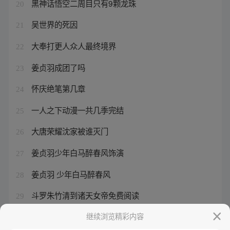
黑神话悟空二周目只有9颗龙珠
20
吴世界的死因
21
大奉打更人众人最终境界
22
姜贞羽成团了吗
23
怀庆绝笔第几章
24
一人之下动漫一共几季完结
25
大唐荣耀沈家被谁灭门
26
姜贞羽少年白马醉春风饰演
27
姜贞羽 少年白马醉春风
28
斗罗朱竹清到诸天女帝免费阅读
29
斗罗之路人
继续浏览精彩内容
30