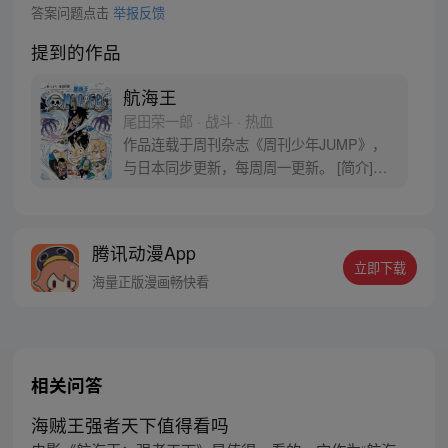
答案问题点击
举报反馈
提到的作品
航海王
尾田荣一郎 · 战斗 · 热血
作品连载于周刊杂志《周刊少年JUMP》，
与日本同步更新，每周周一更新。 [简介]有
一个梦想成为海盗的少年叫路飞，他因误
食“恶魔果实”而成为了橡皮人，在获得超人
能力的同时付出了一辈子无法游泳的代价。
腾讯动漫App
十年后，路飞为实现与因救他而断臂的杰克
立即下载
斯的约定而出海，开始了以成为海盗王为目
海量正版漫画畅快看
标的伟大的冒险旅程！
相关问答
海贼王强者天下值得看吗