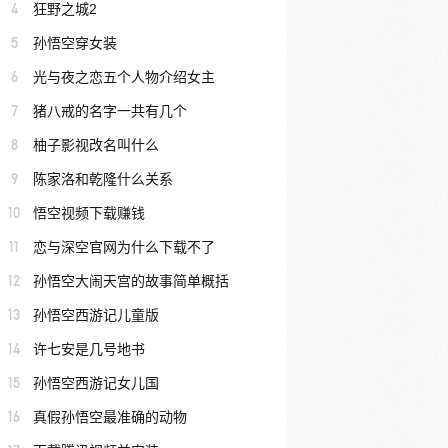
4
狂野之城2
5
孙悟空穿女装
6
光与夜之恋五个人物介绍女主
7
猪八戒的名字一共有几个
8
柚子影视改名叫什么
9
陈家洛和乾隆什么关系
10
悟空视频下载赚钱
11
恋与深空官网为什么下载不了
12
孙悟空大闹天宫的故事简单概括
13
孙悟空西游记儿童版
14
许七安是几号地书
15
孙悟空西游记女儿国
16
真假孙悟空最准确的动物