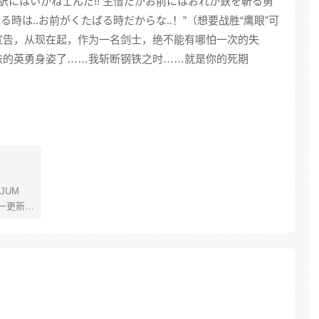
訳にはいかねェんだ!! 生憎だがお前にはおれが鉄を斬る勇
る時は‥お前がくたばる時だからな‥！”（想要战胜“鹰眼”可
宣告，从现在起，作为一名剑士，绝不能有哪怕一次的失
铁的英勇身姿了……我斩断钢铁之时……就是你的死期
JUM
一更新。
年叫路
了橡皮
了一辈
飞为实
定而出
的伟大