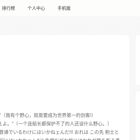
排行榜
个人中心
手机版
”（我有个野心，就是要成为世界第一的剑客!）
えよ。”（一个连船长都保护不了的人还谈什么野心。）
 普通でいるわけにはいかねェんだ!!! おれは この先 剣士と