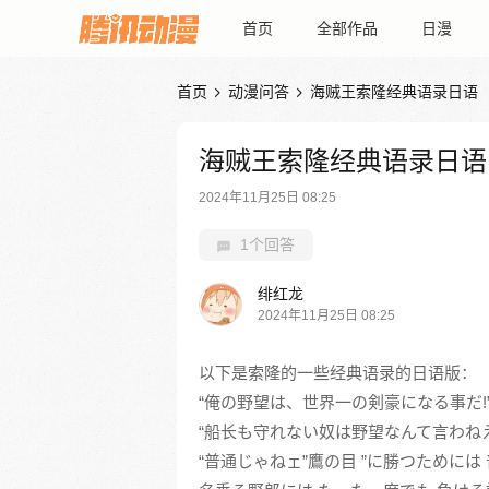
首页
全部作品
日漫
首页
动漫问答
海贼王索隆经典语录日语


海贼王索隆经典语录日语
2024年11月25日 08:25
1个回答
绯红龙
2024年11月25日 08:25
以下是索隆的一些经典语录的日语版：
“俺の野望は、世界一の剣豪になる事だ!
“船长も守れない奴は野望なんて言わね
“普通じゃねェ”鷹の目 ”に勝つためには