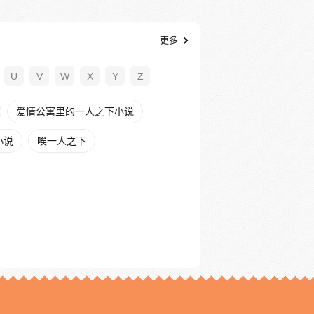
更多
U
V
W
X
Y
Z
爱情公寓里的一人之下小说
小说
唉一人之下