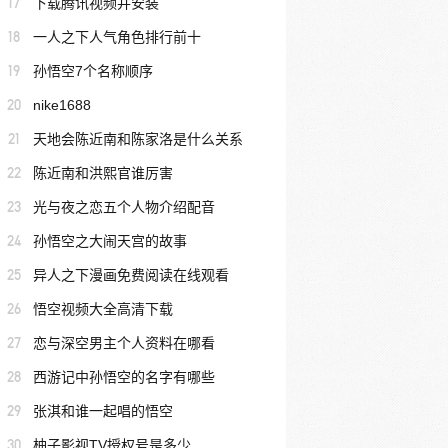
17
下载腾讯视频并安装
18
一人之下人气角色排行前十
19
孙悟空7个名称顺序
20
nike1688
21
天地会陈近南和陈家洛是什么关系
22
陈近南和洪熙官谁厉害
23
光与夜之恋五个人物介绍配音
24
孙悟空之大闹天宫的故事
25
异人之下漫画免费阅读在线观看
26
悟空视频大全高清下载
27
恋与深空男主个人资料在哪看
28
西游记中孙悟空的名字有哪些
29
张淇和谁一起唱的悟空
30
柚子影视TV授权号是多少