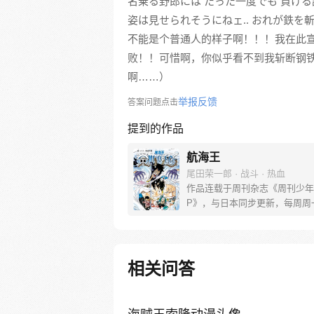
名乗る野郎には たった一度でも 負ける
姿は見せられそうにねェ‥ おれが鉄を斬
不能是个普通人的样子啊！！！我在此
败！！可惜啊，你似乎看不到我斩断钢
啊……）
举报反馈
答案问题点击
提到的作品
航海王
尾田荣一郎 · 战斗 · 热血
作品连载于周刊杂志《周刊少年
P》，与日本同步更新，每周周
[简介]有一个梦想成为海盗的少
飞，他因误食“恶魔果实”而成为
人，在获得超人能力的同时付出
子无法游泳的代价。十年后，路
相关问答
现与因救他而断臂的杰克斯的约
海，开始了以成为海盗王为目标
的冒险旅程！