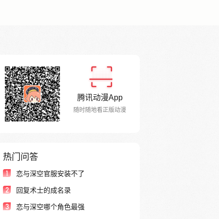
腾讯动漫App
随时随地看正版动漫
热门问答
1
恋与深空官服安装不了
2
回复术士的成名录
3
恋与深空哪个角色最强