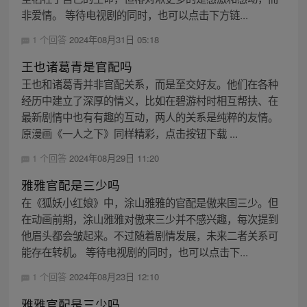
非爱情。 等待电视剧的同时，也可以点击下方链...
1 个回答
2024年08月31日 05:18
王也诸葛青是官配吗
王也和诸葛青并非官配关系，而是至交好友。他们在各种
经历中建立了深厚的情义，比如在碧游村时相互帮扶、在
最新剧情中也有有趣的互动，两人的关系是纯粹的友情。
原漫画《一人之下》同样精彩，点击按钮下载 ...
1 个回答
2024年08月29日 11:20
雅雅官配是三少吗
在《狐妖小红娘》中，涂山雅雅的官配是傲来国三少。但
在动画前期，涂山雅雅对傲来三少并不感兴趣，每次提到
他眉头都会皱起来。不过随着剧情发展，未来二者关系可
能存在转机。 等待电视剧的同时，也可以点击下...
1 个回答
2024年08月23日 12:10
雅雅官配是三少吗