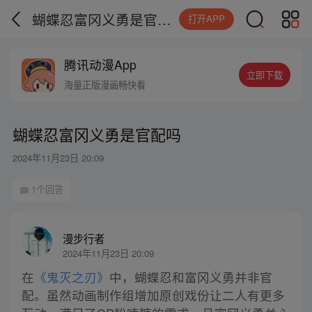
蝴蝶忍富冈义勇是官配吗
打开APP
腾讯动漫App
立即下载
海量正版漫画畅快看
蝴蝶忍富冈义勇是官配吗
2024年11月23日 20:09
1个回答
漫步行者
2024年11月23日 20:09
在
《鬼灭之刃》
中，蝴蝶忍和富冈义勇并非官
配。虽然动画制作组增加原创戏份让二人有更多