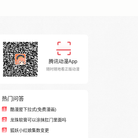
腾讯动漫App
随时随地看正版动漫
热门问答
1
酷漫屋下拉式(免费漫画)
2
龙珠软膏可以涂抹肛门里面吗
3
狐妖小红娘集数变更