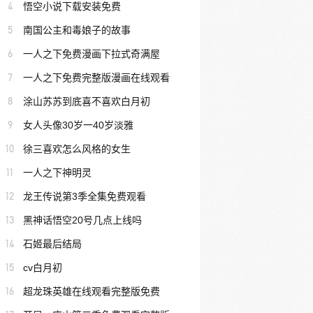
4
悟空小说下载安装免费
5
南国公主和毒娘子的故事
6
一人之下免费漫画下拉式奇满屋
7
一人之下免费完整版漫画在线观看
8
涂山苏苏到底喜不喜欢白月初
9
女人头像30岁一40岁淡雅
10
徐三喜欢怎么风格的女生
11
一人之下神明灵
12
龙王传说第3季全集免费观看
13
黑神话悟空20号几点上线吗
14
石姬最后结局
15
cv白月初
16
超龙珠英雄在线观看完整版免费