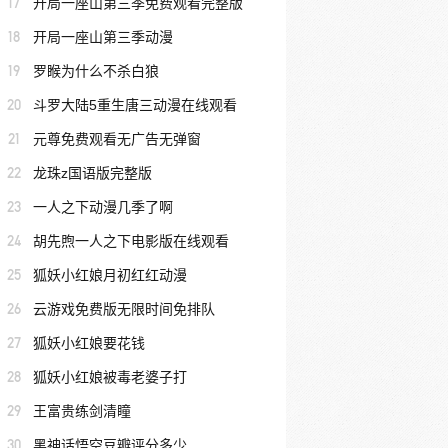
17
开局一座山第三季免费观看完整版
18
开局一座山第三季动漫
19
罗睺为什么不杀白狼
20
斗罗大陆5重生唐三动漫在线观看
21
元尊免费观看无广告无弹窗
22
龙珠z国语版完整版
23
一人之下动漫几季了啊
24
胡先煦一人之下电影版在线观看
25
狐妖小红娘月初红红动漫
26
云游戏免费版无限时间免排队
27
狐妖小红娘要花钱
28
狐妖小红娘被毒老婆子打
29
王富贵练剑清瞳
30
黑神话悟空豆瓣评分多少