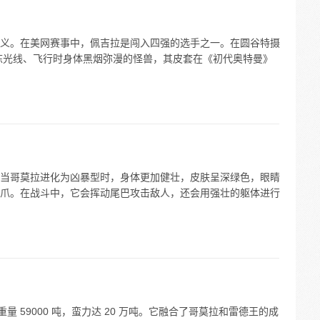
义。在美网赛事中，佩吉拉是闯入四强的选手之一。在圆谷特摄
冷冻光线、飞行时身体黑烟弥漫的怪兽，其皮套在《初代奥特曼》
当哥莫拉进化为凶暴型时，身体更加健壮，皮肤呈深绿色，眼睛
爪。在战斗中，它会挥动尾巴攻击敌人，还会用强壮的躯体进行
量 59000 吨，蛮力达 20 万吨。它融合了哥莫拉和雷德王的成