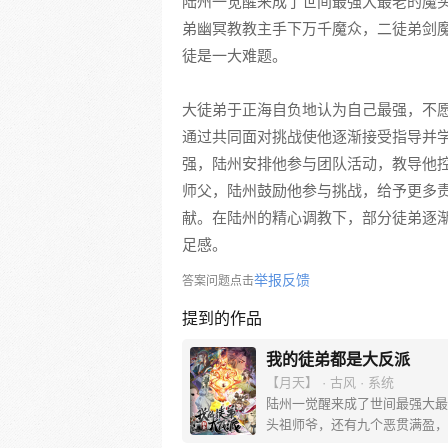
陆州一觉醒来成了世间最强大最老的魔
弟幽冥教教主手下万千魔众，二徒弟剑
徒是一大难题。
大徒弟于正海自负地认为自己最强，不
通过共同面对挑战使他逐渐接受指导并
强，陆州安排他参与团队活动，教导他
师父，陆州鼓励他参与挑战，给予更多
献。在陆州的精心调教下，部分徒弟逐
足感。
举报反馈
答案问题点击
提到的作品
我的徒弟都是大反派
【月天】 · 古风 · 系统
陆州一觉醒来成了世间最强大最
头祖师爷，还有九个恶贯满盈，
下的徒弟。大徒弟幽冥教教主手