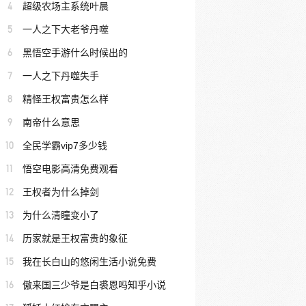
4
超级农场主系统叶晨
5
一人之下大老爷丹噬
6
黑悟空手游什么时候出的
7
一人之下丹噬失手
8
精怪王权富贵怎么样
9
南帝什么意思
10
全民学霸vip7多少钱
11
悟空电影高清免费观看
12
王权者为什么掉剑
13
为什么清瞳变小了
14
历家就是王权富贵的象征
15
我在长白山的悠闲生活小说免费
16
傲来国三少爷是白裘恩吗知乎小说