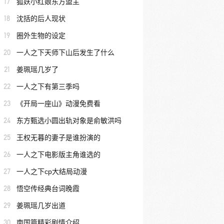
17
狐妖小红娘东方盟主
18
沈括的后人现状
19
圈外生物的设定
20
一人之下天师下山后发生了什么
21
姜珮瑶几岁了
22
一人之下有第三季吗
23
《开局一座山》动漫免费看
24
东方甄选小圆出轨对象是俞敏洪吗
25
王权无暮的妻子是谁扮演的
26
一人之下电影版主角谁选的
27
一人之下cp大结局动漫
28
悟空传经典台词晚霞
29
姜珮瑶几岁出道
30
南国篇精彩剧情介绍