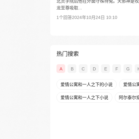
北灵学院后他在外面守株待兔。天邪神是牧
龙至尊吸取...
1个回答
2024年10月24日 10:10
热门搜索
A
B
C
D
E
F
G
爱情公寓和一人之下的小说
爱情公寓
爱情公寓和一人之下小说
阿尔泰尔