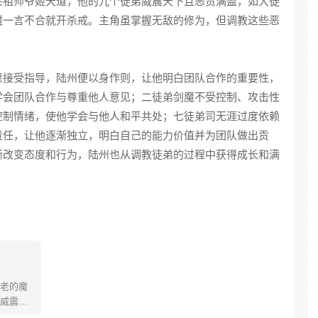
头祖师爷姬天道，他的九个徒弟威震天下且恶贯满盈，如大徒
魔一言不合就开杀戒。主角虽掌握无敌的修为，但调教这些恶
愿接受指导，陆州便以身作则，让他明白团队合作的重要性，
学会团队合作与尊重他人意见；二徒弟剑魔不受控制、攻击性
控制情绪，使他学会与他人和平共处；七徒弟司无涯过度依赖
责任，让他逐渐独立，明白自己的能力价值并为团队做出贡
渐改变态度和行为，陆州也从调教徒弟的过程中获得成长和满
老的魔
威震天
下万千