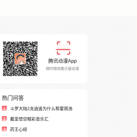
腾讯动漫App
随时随地看正版动漫
热门问答
1
斗罗大陆2龙逍遥为什么帮霍雨浩
2
戴荃悟空精彩音乐汇
3
药王心经