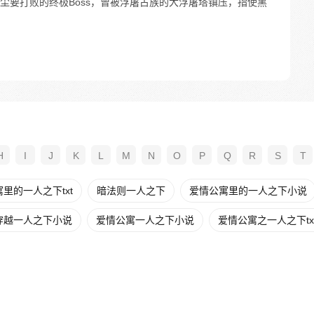
尘要打败的终极Boss，曾被浮屠古族的大浮屠塔镇压，指使黑
H
I
J
K
L
M
N
O
P
Q
R
S
T
里的一人之下txt
暗法则一人之下
爱情公寓里的一人之下小说
穿越一人之下小说
爱情公寓一人之下小说
爱情公寓之一人之下tx