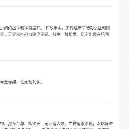
之间的战斗和冲突展开。 在故事中，天界经历了暗影之乱和阿
界，天界众神战力略显不足。战争一触即发，悟空出现在轮回
帝龙赤姬、玄龙和苍渊。
神、黑龙至尊、柳擎天、无面道人等。血弑追杀洛璃，洛璃躲进