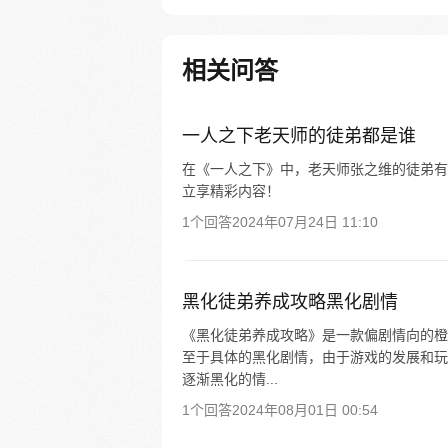
魔众，二徒弟剑魔一言不合就开
戒…… 没了一身修为，如何调
徒 大徒弟于正海：“老夫这一生
相关问答
靡，除了师父他老人家，谁也别
头上。” 七徒弟司无涯：“师父
等寝食难安啊” ……
一人之下老天师的徒弟都是谁
在《一人之下》中，老天师张之维的徒弟有张
立享精彩内容！
1个回答
2024年07月24日 11:10
黑化徒弟养成攻略黑化剧情
《黑化徒弟养成攻略》是一款偏剧情向的橙
至于具体的黑化剧情，由于游戏的发展和玩
逐渐黑化的情...
1个回答
2024年08月01日 00:54