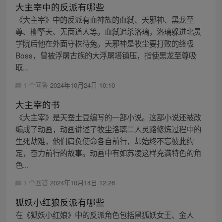
大主宰中的反派有哪些
《大主宰》中的反派有血神族的血弑、天邪神、黑龙至
尊、柳擎天、无面道人等。血弑追杀洛璃，洛璃躲进北灵
学院后他在外面守株待兔。天邪神是牧尘要打败的终极
Boss，曾被浮屠古族的大浮屠塔镇压，指使黑龙至尊吸
取...
1 个回答
2024年10月24日 10:10
大主宰的书
《大主宰》是天蚕土豆编写的一部小说。这部小说还被改
编成了动画，动画讲述了牧尘洛璃二人灵路修炼过程中的
生死劫难，他们肩负使命各自前行，却始终不忘彼此约
定，奋力前行的故事。动画中有如苏凌这样充满特色的角
色...
1 个回答
2024年10月14日 12:26
狐妖小红狼反派有哪些
在《狐妖小红娘》中的反派角色包括黑狐妖女王、金人