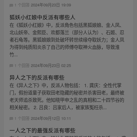
1 个回答
2024年09月23日 19:09
狐妖小红娘中反派有哪些人
在《狐妖小红娘》中，反派角色包括黑狐娘娘、金人凤、
北山妖帝、金熙臣、欢都落兰（部分人认为）、石姬、忍
者石龟等。黑狐娘娘到处破坏转世续缘夺取妖力；金人凤
为得到纯质阳炎杀了自己的师傅夺取神火血脉，导致淮
竹...
1 个回答
2024年09月23日 02:25
异人之下的反派有哪些
在《异人之下》中，反派人物包括： 1. 龚庆：全性代掌
门，假扮道童子获取田老隐藏的秘密并杀害田老，最终被
老天师追杀致死。他知晓甲申之乱的真相和二十四节谷的
相关秘密。 2. 吕良：吕家后人，被家族冤枉杀...
1 个回答
2024年09月12日 10:11
一人之下的最强反派有哪些