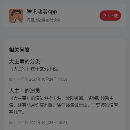
龙，还是圣龙崛起？！
腾讯动漫App
立即下载
海量正版漫画畅快看
相关问答
大主宰的分类
《大主宰》属于玄幻小说。
1 个回答
2024年10月24日 11:59
大主宰的演员
《大主宰》的演员包括王源、欧阳娜娜、骆明劼领衔主
演，还有马月饰演九幽、徐浩饰演谭青山、王奕婷饰演唐
芊儿等。
1 个回答
2024年10月24日 10:21