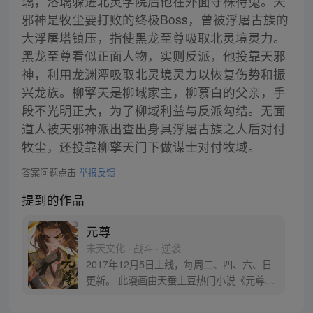
璃，洛璃躲进北灵学院后他在外面守株待兔。天
邪神是牧尘要打败的终极Boss，曾被浮屠古族的
大浮屠塔镇压，指使黑龙至尊吸取北灵境灵力。
黑龙至尊看似正面人物，实则反派，他投靠天邪
神，利用龙渊潭吸取北灵境灵力以恢复伤势和振
兴龙族。柳擎天是柳域家主，柳慕白的父亲，手
段不光明正大，为了柳域利益与反派勾结。无面
道人被天邪神派出查出身具浮屠古族之人后对付
牧尘，还投靠柳擎天门下做谋士对付牧域。
答案问题点击
举报反馈
提到的作品
元尊
未天文化 · 战斗 · 逆袭
2017年12月5日上线，每周二、四、六、日
更新。 此漫画由天蚕土豆热门小说《元尊》
改编。少年执笔，龙蛇舞动；劈开乱世，点
亮苍穹。气掌乾坤的世界里，究竟是蟒雀吞