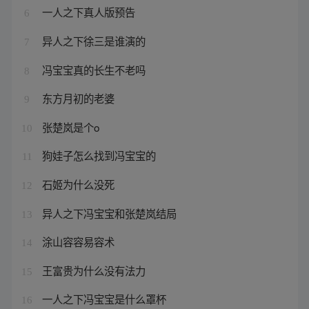
一人之下真人版预告
6
异人之下徐三是谁演的
7
冯宝宝真的长生不老吗
8
东方月初的老婆
9
张楚岚是个o
10
狗娃子怎么找到冯宝宝的
11
石姬为什么没死
12
异人之下冯宝宝和张楚岚结局
13
涂山容容易容术
14
王富贵为什么没有法力
15
一人之下冯宝宝是什么罩杯
16