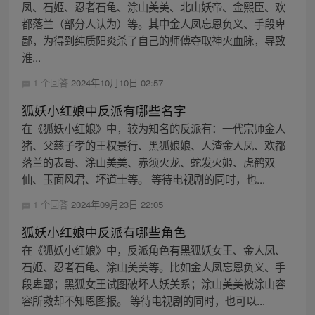
凤、石姬、忍者石龟、涂山美美、北山妖帝、金熙臣、欢
都落兰（部分人认为）等。其中金人凤忘恩负义、手段卑
鄙，为得到纯质阳炎杀了自己的师傅夺取神火血脉，导致
淮...
1 个回答
2024年10月10日 02:57
狐妖小红娘中反派有哪些名字
在《狐妖小红娘》中，较为知名的反派有：一代宗师金人
猪、父慈子孝的王权景行、黑狐娘娘、人渣金人凤、欢都
落兰的表哥、涂山美美、赤须火龙、蛇发火姬、虎鹤双
仙、玉面风君、坏道士等。 等待电视剧的同时，也...
1 个回答
2024年09月23日 22:05
狐妖小红娘中反派有哪些角色
在《狐妖小红娘》中，反派角色有黑狐妖女王、金人凤、
石姬、忍者石龟、涂山美美等。比如金人凤忘恩负义、手
段卑鄙；黑狐女王试图破坏人妖关系；涂山美美被涂山容
容所救却不知恩图报。 等待电视剧的同时，也可以...