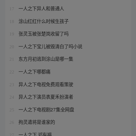
一人之下异人和普通人
17
涂山红红什么时候生孩子
18
张灵玉被张楚岚收留了吗
19
一人之下宝儿被毁清白了吗小说
20
东方月初逃到涂山是哪一集
21
一人之下哪都痛
22
异人之下电视免费观看策驶
23
异人之下演员表夏禾扮演者
24
一人之下电视剧27集全网盘
25
拘灵遣将是谁家的
26
一人之下 邓有福
27