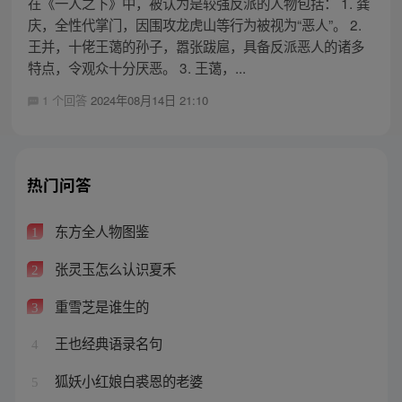
在《一人之下》中，被认为是较强反派的人物包括： 1. 龚
庆，全性代掌门，因围攻龙虎山等行为被视为“恶人”。 2.
王并，十佬王蔼的孙子，嚣张跋扈，具备反派恶人的诸多
特点，令观众十分厌恶。 3. 王蔼，...
1 个回答
2024年08月14日 21:10
热门问答
东方全人物图鉴
1
张灵玉怎么认识夏禾
2
重雪芝是谁生的
3
王也经典语录名句
4
狐妖小红娘白裘恩的老婆
5