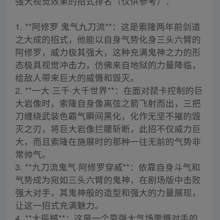
强大视觉效果的招式排名（仅供参考）：
1. **阿修罗 鬼气九刀流**：这是索隆两年前剑道
之大成的招式，他能以自身气势化身三头六臂的
阿修罗，威力极其强大，这种充满鬼神之力的形
态极具视觉冲击力，仿佛来自地狱的力量降临，
给敌人带来巨大的威慑和毁灭。
2. **一大·三千·大千世界**：在面对琵卡控制的巨
大岩像时，索隆自身像离弦之箭飞射而出，三把
刀缠绕武装色霸气瞬间黑化，化作无坚不摧的毁
灭之刃，将巨大岩像拦腰斩断，此招不仅威力巨
大，而且索隆在施展时的那种一往无前的气势非
常帅气。
3. **九刀流鬼气·阿修罗穿威**：依靠自身斗气和
气势成为宛如三头六臂的鬼神，在剧场版中击败
强大对手，其鬼神般的造型和强大的力量展现，
让这一招式充满魅力。
4. **大辰撼**：这是一个靠强大气场震慑对手的