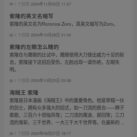
1 个回答
2024年11月02日 11:27
索隆的英文名缩写
索隆的英文名为Roronoa·Zoro，其英文缩写为Zoro。
1 个回答
2024年10月28日 21:34
索隆的左眼怎么瞎的
索隆在与鹰眼的比试中，鹰眼使用大刀使出威力十足的斩
击，索隆接下这招后受伤，左脸出现一道伤疤，左眼失
明。
1 个回答
2024年10月23日 03:08
海贼王 索隆
索隆是日本漫画《海贼王》中的重要角色。他是草帽一伙
的剑士，拥有众多强大的招式，如一刀流的居合——狮子
歌歌、三百六十烦恼凤等；二刀流的鹰波、犀回等；三刀
流的鬼斩、三千世界、一大三千大千世界等。在最新的 ...
1 个回答
2024年09月27日 18:17