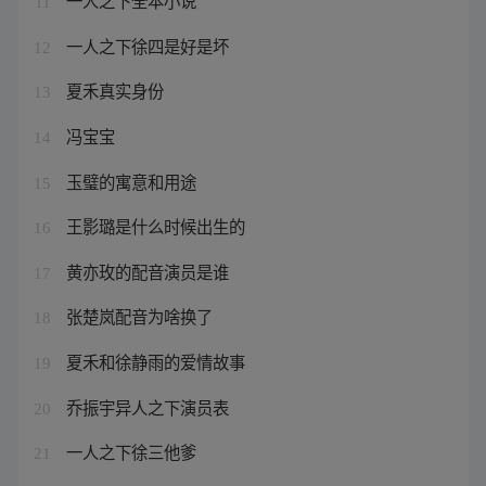
一人之下全本小说
11
一人之下徐四是好是坏
12
夏禾真实身份
13
冯宝宝
14
玉璧的寓意和用途
15
王影璐是什么时候出生的
16
黄亦玫的配音演员是谁
17
张楚岚配音为啥换了
18
夏禾和徐静雨的爱情故事
19
乔振宇异人之下演员表
20
一人之下徐三他爹
21