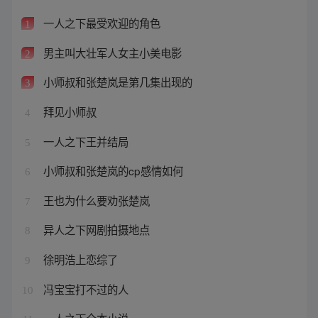
一人之下最受欢迎的角色
1
男主叫大壮军人女主小美电影
2
小师叔和张楚岚是第几集出现的
3
拜见小师叔
4
一人之下王并结局
5
小师叔和张楚岚的cp感情如何
6
王也为什么要劝张楚岚
7
异人之下网剧拍摄地点
8
徐明浩上恋综了
9
冯宝宝打不过的人
10