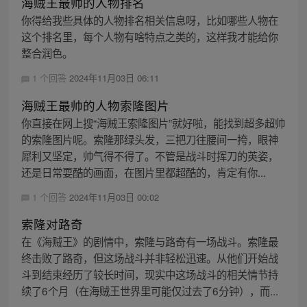
海贼王最帅的人物排名
你得给我些具体的人物排名相关信息呀，比如哪些人物在
这个排名里，每个人物有啥特点之类的，这样我才能给你
整合润色。
1 个回答
2024年11月03日 06:11
海贼王最帅的人物索隆图片
你直接在网上搜“海贼王索隆图片”就好啦，能找到超多超帅
的索隆图片呢。索隆那绿头发，三把刀往腰间一挎，眼神
犀利又坚定，帅气得不得了。不管是战斗时挥刀的英姿，
还是日常耍酷的画面，在图片里都超酷的，肯定有你...
1 个回答
2024年11月03日 00:02
索隆对路奇
在《海贼王》的剧情中，索隆与路奇有一场战斗。索隆最
终击败了路奇，但这场战斗并非轻松迅速。从他们开始战
斗到结束经历了较长时间，现实中这场战斗的相关情节持
续了6个月（在海贼王世界里可能仅过去了6分钟），而...