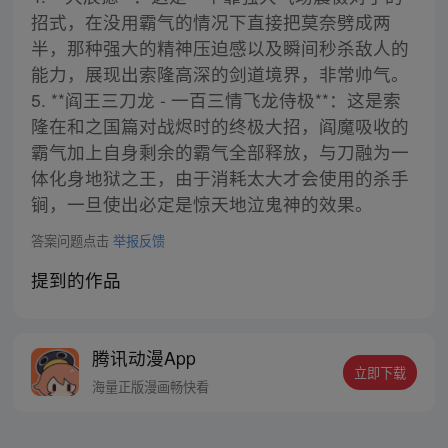
招式，在没用霸气的情况下直接把莫奈劈成两
半，那种强大的精神压迫感以及瞬间秒杀敌人的
能力，展现出索隆高深的剑道境界，非常帅气。
5. **阎王三刀龙 - 一百三情飞龙侍极**：这是索
隆在和之国篇对战烬时的终极大招，阎魔吸收的
霸气加上自身剩余的霸气全部释放，与刀融为一
体化身地狱之王，由于消耗太大才会使用的杀手
锏，一旦使出必定是惊天地泣鬼神的效果。
答案问题点击
举报反馈
提到的作品
腾讯动漫App
立即下载
海量正版漫画畅快看