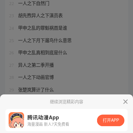
一人之下自然门
22
胡先煦异人之下演员表
23
甲申之乱的罪魁祸首是谁
24
一人之下月下遛鸟什么意思
25
甲申之乱真相到底是什么
26
异人之第二季开播
27
一人之下动画官博
28
张楚岚算计了什么
29
一人之下 开拍
继续浏览精彩内容
30
腾讯动漫App
打开APP
海量漫画 新人7天免费看