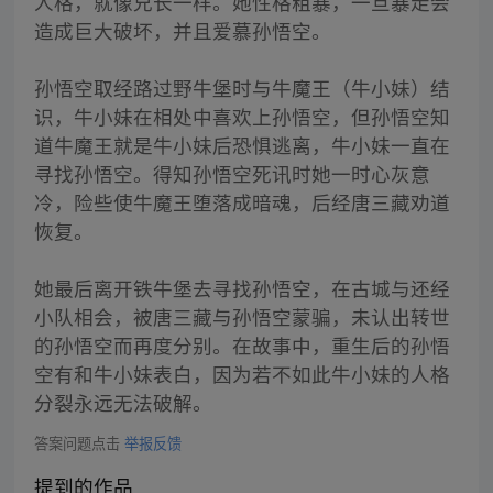
人格，就像兄长一样。她性格粗暴，一旦暴走会
造成巨大破坏，并且爱慕孙悟空。
孙悟空取经路过野牛堡时与牛魔王（牛小妹）结
识，牛小妹在相处中喜欢上孙悟空，但孙悟空知
道牛魔王就是牛小妹后恐惧逃离，牛小妹一直在
寻找孙悟空。得知孙悟空死讯时她一时心灰意
冷，险些使牛魔王堕落成暗魂，后经唐三藏劝道
恢复。
她最后离开铁牛堡去寻找孙悟空，在古城与还经
小队相会，被唐三藏与孙悟空蒙骗，未认出转世
的孙悟空而再度分别。在故事中，重生后的孙悟
空有和牛小妹表白，因为若不如此牛小妹的人格
分裂永远无法破解。
答案问题点击
举报反馈
提到的作品