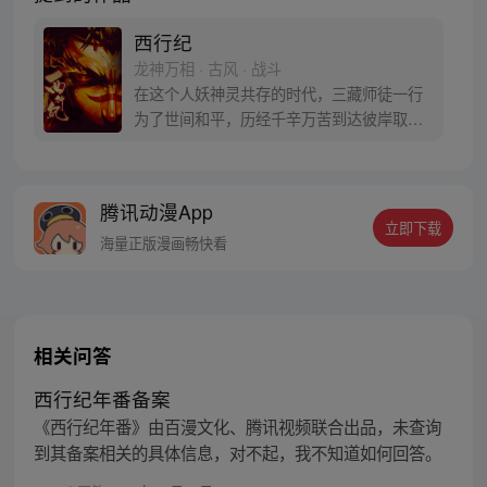
西行纪
龙神万相 · 古风 · 战斗
在这个人妖神灵共存的时代，三藏师徒一行
为了世间和平，历经千辛万苦到达彼岸取
得“永恒之火”拯救苍生，可世间并没有因此
变得美好….随着阴谋慢慢揭露，暗魂四起,
为了让“永恒之火”重新归位，小狼妖白狼不
腾讯动漫App
辞万难，找到唐三藏大法师，和他一起重新
立即下载
寻回徒弟们，组成全新“西行小队”，再度踏
海量正版漫画畅快看
上西行之旅……
相关问答
西行纪年番备案
《西行纪年番》由百漫文化、腾讯视频联合出品，未查询
到其备案相关的具体信息，对不起，我不知道如何回答。