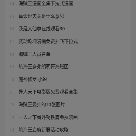
海贼王漫画全集下拉式漫画
14
算命说天关是什么意思
15
我是大仙尊在线观看60
16
武动乾坤漫画免费扑飞下拉式
17
海贼王人员名单
18
航海王多弗朗明哥海贼团
19
魔神修罗 小说
20
异人天下电影版免费观看全集
21
海贼王最帅的10张图片
22
一人之下番外锈铁篇免费漫画
23
航海王启航新服活动攻略
24