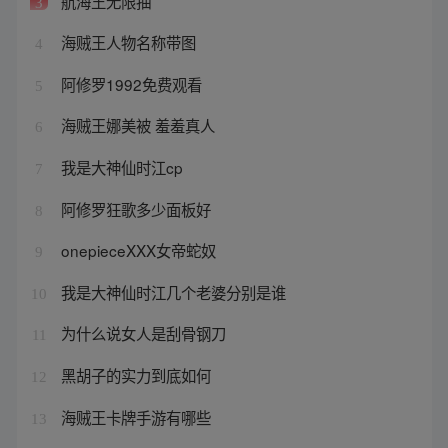
航海王无限抽
3
海贼王人物名称带图
4
阿修罗1992免费观看
5
海贼王娜美被 羞羞真人
6
我是大神仙时江cp
7
阿修罗狂歌多少面板好
8
onepieceXXX女帝蛇奴
9
我是大神仙时江几个老婆分别是谁
10
为什么说女人是刮骨钢刀
11
黑胡子的实力到底如何
12
海贼王卡牌手游有哪些
13