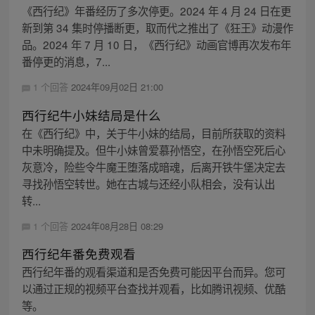
《西行纪》年番经历了多次停更。2024 年 4 月 24 日在更
新到第 34 集时停播断更，取而代之推出了《狂王》动漫作
品。2024 年 7 月 10 日，《西行纪》动画官博再次发布年
番停更的消息，7...
1 个回答
2024年09月02日 21:00
西行纪牛小妹结局是什么
在《西行纪》中，关于牛小妹的结局，目前所获取的资料
中未明确提及。但牛小妹曾爱慕孙悟空，在孙悟空死后心
灰意冷，险些令牛魔王堕落成暗魂，后离开铁牛堡决定去
寻找孙悟空转世。她在古城与还经小队相会，没有认出
转...
1 个回答
2024年08月28日 08:29
西行纪年番免费观看
西行纪年番的观看渠道和是否免费可能因平台而异。您可
以通过正规的视频平台查找并观看，比如腾讯视频、优酷
等。