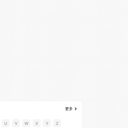
更多
U
V
W
X
Y
Z