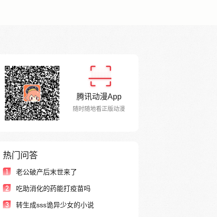
腾讯动漫App
随时随地看正版动漫
热门问答
1
老公破产后末世来了
2
吃助消化的药能打疫苗吗
3
转生成sss诡异少女的小说