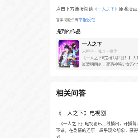
点击下方链接阅读
原著漫画
《一人之下》
举报反馈
答案问题点击
提到的作品
一人之下
米橙子 · 战斗 · 搞笑
【一人之下6定档1月2日！】大
岚清明回乡，遭遇神秘少女冯宝
未谋面的冯宝宝却对张楚岚异常
并将其带去自己打工的快递公司
帮冯宝宝寻找她的身世，也为了
己与爷爷身上的秘密，张楚岚的
相关问答
彻底颠覆，与冯宝宝一同踏上“异
旅。
《一人之下》电视剧
- 《一人之下》电视剧已上线播出，开播曾
不错，在剧情的还原上超乎观众想象，获得
发...