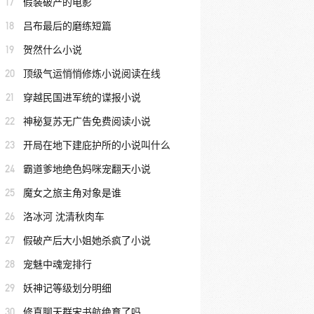
17
假装破产的电影
18
吕布最后的磨练短篇
19
贺然什么小说
20
顶级气运悄悄修炼小说阅读在线
21
穿越民国进军统的谍报小说
22
神秘复苏无广告免费阅读小说
23
开局在地下建庇护所的小说叫什么
24
霸道爹地绝色妈咪宠翻天小说
25
魔女之旅主角对象是谁
26
洛冰河 沈清秋肉车
27
假破产后大小姐她杀疯了小说
28
宠魅中魂宠排行
29
妖神记等级划分明细
30
修真聊天群宋书航绝育了吗