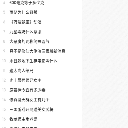
4
600毫克等于多少克
5
雨娑为什么背叛
6
《万渣朝凰》动漫
7
九星毒奶什么意思
8
大恶魔的昵称简短霸气
9
真不是修仙大佬演员表最新消息
10
末日躲地下生存电影叫什么
11
蠢太高人结局
12
史上最强师兄女主
13
原著徐令宜有多少妾
14
修真聊天群女主有几个
15
三国游戏开局送美女武将
16
牧龙师主角老婆