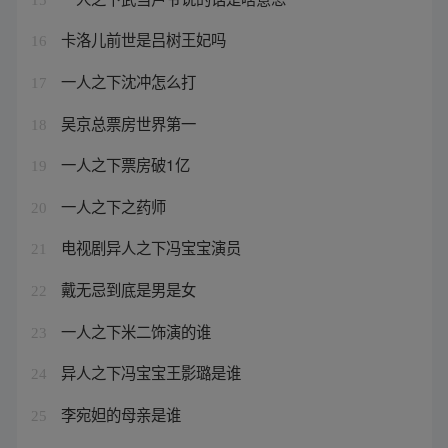
卡洛儿前世是吕树王妃吗
16
一人之下沈冲怎么打
17
吴京总票房世界第一
18
一人之下票房破1亿
19
一人之下之药师
20
电视剧异人之下冯宝宝演员
21
戴无忌到底是男是女
22
一人之下米二饰演的谁
23
异人之下冯宝宝王影璐是谁
24
李宛妲的母亲是谁
25