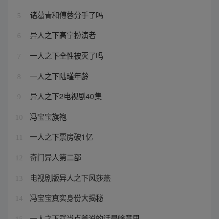
诸葛青和傅蓉分手了吗
5
异人之下高宁扮演者
6
一人之下全性被灭了吗
7
一人之下陆瑾年龄
8
异人之下2电视剧40集
9
冯宝宝旗袍
10
一人之下票房破1亿
11
奇门异人第二部
12
电视剧版异人之下风莎燕
13
冯宝宝真实身份大揭秘
14
一人之下武当卢爷说的话是啥意思
15