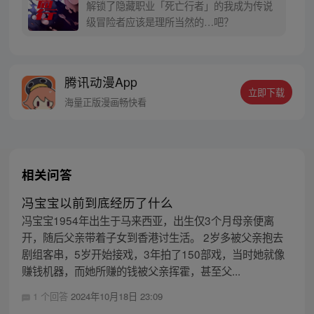
解锁了隐藏职业「死亡行者」的我成为传说
级冒险者应该是理所当然的…吧？
腾讯动漫App
立即下载
海量正版漫画畅快看
相关问答
冯宝宝以前到底经历了什么
冯宝宝1954年出生于马来西亚，出生仅3个月母亲便离
开，随后父亲带着子女到香港讨生活。 2岁多被父亲抱去
剧组客串，5岁开始接戏，3年拍了150部戏，当时她就像
赚钱机器，而她所赚的钱被父亲挥霍，甚至父...
1 个回答
2024年10月18日 23:09