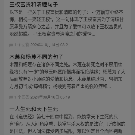
王权富贵和清瞳句子
以下是一些关于王权富贵和清瞳的句子： - “万箭穿心终不
悔，相视一笑轻王权”，这一句体现了王权富贵为了清瞳甘
愿承受万箭穿心之苦，并且为了爱情可以放下王权富贵的
淡然超脱。 - “王权富贵与清瞳之间的爱情...
1 个回答
2024年10月14日 08:21
木蔑和杨蔑不同的句子
木蔑和杨蔑存在诸多不同之处。木蔑在将死之时不愿用续
缘将只有“一岁”的翠玉鸣鸾所捆绑而拒绝续缘；杨蔑为了大
局而放弃对小师妹的爱情和执念。木蔑单纯耿直，曾把东
方月初当成“蟑螂精”；杨蔑则有着严重的强迫症和...
1 个回答
2024年09月16日 05:19
一人生死和天下生死
在《道德经》第七十四章中提到，能执掌天下生死的只
有“道”。从人间角度看，执掌生杀大权的是法官，所依据的
是国法，但人间法律受诸多局限，难以恒定且全面地判断