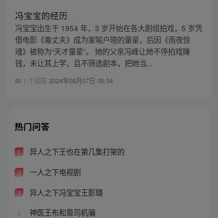
冯宝宝的经历
冯宝宝出生于 1954 年，3 岁开始在各大剧组拍戏，5 岁凭
借电影《毒丈夫》成为家喻户晓的童星，后因《雨夜惊
魂》被称为“天才童星”。 她的父亲冯峰让她不停拍戏赚
钱，未让其上学，且不筛选剧本，把她当...
1 个回答
2024年08月07日 05:34
热门问答
异人之下王也在第几集打架的
1
一人之下电视剧
2
异人之下冯宝宝王影璐
3
神医王布和靠司机骗
4