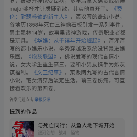
岁，被疑开挂饱受诟病，多年后拿大满贯戒指捧
major奖杯才让质疑消散，其实他真开了。
《费
伦：耐瑟卷轴的新主人》
，潇汉写的奇幻小说，
谷地历1358年死亡三神偷石板引发一系列事件，
男主墨林14岁，故事里诸神游戏，传奇职业者都
是玩具。
《华娱：从千禧年开始崛起》
，浑浑浑
写的都市娱乐小说，辛秀穿越没系统没背景进娱
乐圈。
《炮灰联盟》
，佛说爱写的现代言情小
说，女大学生重生高三，要和小男友携手为炮灰
谋福利。
《文卫纪事》
，菜贩阿九写的古代言情
小说，宅女清穿后淡定生活，前三卷伤痛，可直
接看欢乐的第四卷。
答案问题点击
举报反馈
提到的作品
与死亡同行：从鱼人地下城开始
银河创想 · 战斗 · 怪物