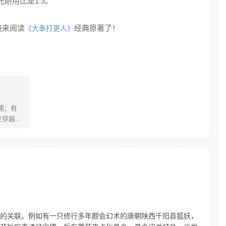
耐用比是1:3。
接来阅读
经典原著了！
《大奉打更人》
儒；有
安穿越醒
就要流
自保，顺
日，结
报小郎君
的关联。例如有一只修行多年颇会幻术的唐朝陕西千阳县狐妖，