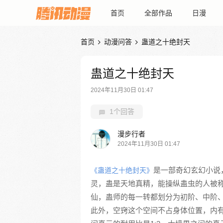
首页
全部作品
日漫
首页
动漫问答
蛊道之十绝封天


蛊道之十绝封天
2024年11月30日 01:47
1个回答
漫步行者
2024年11月30日 01:47
是一部奇幻玄幻小说
《蛊道之十绝封天》
灵，蛊是天地真精，能操纵蛊虫的人被
仙，蛊师的每一转都划分为初阶、中阶
此外，空窍这个空间不占身体位置，内