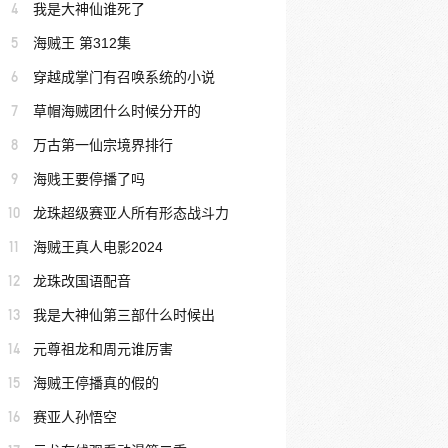
4
我是大神仙谁死了
5
海贼王 第312集
6
穿越成掌门有召唤系统的小说
7
草帽海贼团什么时候分开的
8
万古第一仙宗境界排行
9
海贱王要停播了吗
10
龙珠超级赛亚人所有形态战斗力
11
海贼王真人电影2024
12
龙珠改国语配音
13
我是大神仙第三部什么时候出
14
元尊祖龙和周元谁厉害
15
海贼王停播真的假的
16
赛亚人孙悟空