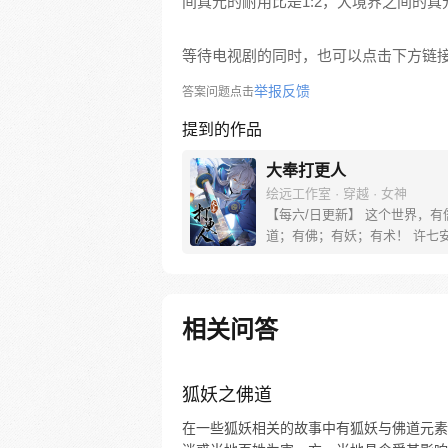
间真元的耐用比是1:2，大境界之间的真元
等待电视剧的同时，也可以点击下方链
举报反馈
答案问题点击
提到的作品
大奉打更人
绘远工作室 · 穿越 · 女神
【每六/日更新】 这个世界，有
道；有佛；有妖；有术！ 许七
来，发现自己身处囹圄，三日后
放边陲？！ 他起初的梦想只是
便在这个世界里当个富翁悠闲度
果…… 改编自阅文集团作者卖
相关问答
同名小说 QQ群号：799493374
狐妖之佛道
在一些狐妖相关的故事中有狐妖与佛道元素