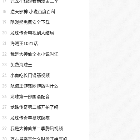
17
元龙在线观看动漫第二季
18
逆天邪神 小说百度百科
19
酷漫熊免费安全下载
20
龙珠传奇电视剧大结局
21
海贼王1021话
22
我是大神仙全本小说时江
23
免费海贼王
24
小南吃长门钢筋视频
25
航海王游戏网游版叫什么
26
龙珠第一部国语配音
27
龙珠传奇第二部开拍了吗
28
龙珠传奇李易欢隐疾
29
我是大神仙第二季腾讯视频
30
万古最强宗什么时候开始写的