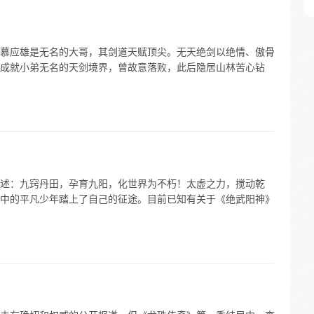
慕应雄是无名的大哥，其剑道天赋顶尖。无天绝剑以绝情、傲骨
成就小弟无名的天剑境界，曾故意落败，此后隐居山林苦心钻
述：九窍丹田，孕育九阳，化世界为不朽！太虚之力，搅动乾
中的平凡少年踏上了自己的征途。目前已知有关于《绝武阳神》