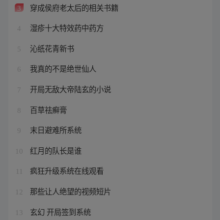
穿成侯府老太后的相关书籍
3
湿疹十大特效药中药方
4
沁纸花青新书
5
我真的不是绝世仙人
6
开局无敌大帝陆玄的小说
7
百草祛癣膏
8
末日避难所系统
9
红月的队长是谁
10
疯狂升级系统在线观看
11
那些让人绝望的视频短片
12
玄幻 开局签到系统
13