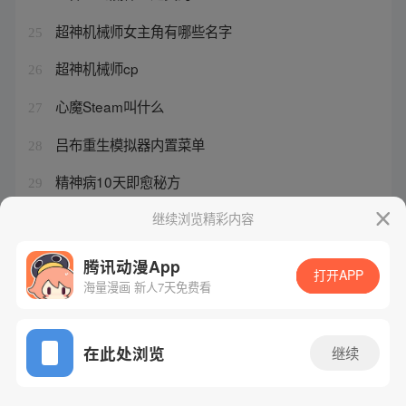
超神机械师女主角有哪些名字
25
超神机械师cp
26
心魔Steam叫什么
27
吕布重生模拟器内置菜单
28
精神病10天即愈秘方
29
宋子祁喜欢乔茵还是程小曼
继续浏览精彩内容
30
腾讯动漫App
打开APP
海量漫画 新人7天免费看
腾讯漫画
起点读书
QQ阅读
网站备案/许可证号：粤B2-20090059-5
在此处浏览
继续
Copyright©1998 - 2026 Tencent. All Rights Reserved