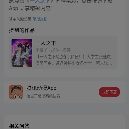
原漫画
《一人之下》
同样精彩，点击按钮下载
App 立享精彩内容！
答案问题点击
举报反馈
提到的作品
一人之下
米橙子 · 战斗 · 搞笑
【一人之下6定档1月2日！】大学生张楚岚
清明回乡，遭遇神秘少女冯宝宝。素未谋面
的冯宝宝却对张楚岚异常熟悉，并将其带去
自己打工的快递公司。为了帮冯宝宝寻找她
的身世，也为了查清自己与爷爷身上的秘
腾讯动漫App
密，张楚岚的生活被彻底颠覆，与冯宝宝一
立即下载
同踏上“异人”之旅。
海量正版漫画畅快看
相关问答