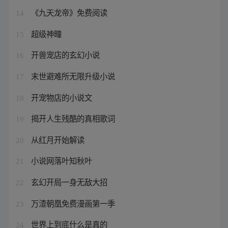
《九天龙帝》免费阅读
14
超级神疃
15
开兽宠店的玄幻小说
16
末世避难所无限升级小说
17
开宠物店的小说文
18
揭开人生残酷的真相歌词
19
从红月开始解读
20
小说网落叶知秋叶
21
玄幻开局一身无敌大招
22
万渣朝凰免费漫画第一季
23
世界上到底什么是真的
24