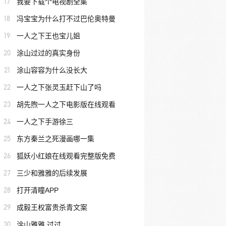
17
我要下载个电视剧全集
18
冯宝宝为什么打不过巴伦奥特曼
19
一人之下王也宝儿姐
20
涂山过过的真实身份
21
涂山容容为什么没长大
22
一人之下张灵玉赶下山了吗
23
胡先煦一人之下电影版在线观看
24
一人之下手游徐三
25
东方秦兰之死漫画哪一集
26
狐妖小红娘在线观看完整版免费
27
三少和雅雅的后续发展
28
打开清瞳APP
29
成毅王权富贵杀青文案
30
涂山雅雅 过过