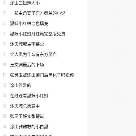
4
涂山三姐妹大小
5
一部主角娶了东方秦兰的小说
6
狐妖小红娘涂色填充
7
狐妖小红娘月红篇完整版免费
8
沐天城城主李慕尘
9
金人凤为什么有东方灵血
10
王文渊最后的下场
11
张灵玉被逐出师门后黑化了吗视频
12
涂山雅雅的
13
在线观看狐妖小红娘
14
沐天城总集篇中
15
张灵玉好宠张楚岚
16
涂山雅雅救的小白狐