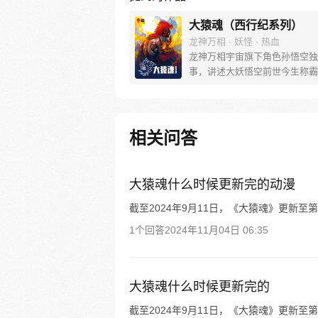
大猿魂（西行纪系列）
龙神万相 · 妖怪 · 热血
龙神万相宇宙旗下角色孙悟空独
事，讲述大妖悟空前世今生称霸
道的惊险历程。 妖怪大道有自
之道，某日，一位猴妖因人类的
天而降，以鬼魈之名响彻妖界，
入暗魂无法再守护重要之人…六
相关问答
后，他再次破石而出，背负着守
的希望和信念打败了妖怪大道的
成为猴群之王，但故事仍在继续
大猿魂什么时候更新完的动漫
截至2024年9月11日，《大猿魂》更新
1个回答
2024年11月04日 06:35
大猿魂什么时候更新完的
截至2024年9月11日，《大猿魂》更新