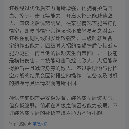
狂铁经过优化后实力有所增强，他拥有护盾回
血、控制、击飞等能力，开启大招还能减速敌
人。四级之后优势明显，在某些情况下能吊打孙
悟空，即便孙悟空六神装也不敢轻易与之对战。
狂铁在前期对线时就比较强势，二级时就具备一
定的作战能力，四级时大招的高额护盾使其战斗
能力更强。而且他的被动天生自带回血，一技能
是横扫伤害，二技能可击飞控制敌人，大招能获
得护盾并且减速身旁的敌人。不过后期他与孙悟
空对战的结果会因孙悟空的操作、装备以及时机
的把握等具体情况而有所不同。
孙悟空前期需要安稳发育，装备成型后爆发高，
但身板脆弱。前期在四级之前团战能力较弱，不
过装备成型后的孙悟空爆发能力不容小觑。
答案问题点击
举报反馈