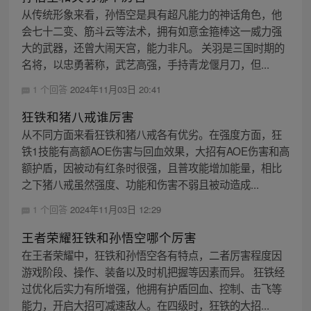
从传统形象来看，孙悟空是具有超凡能力的神话角色，他
会七十二变、筋斗云等法术，拥有如意金箍棒这一威力强
大的武器，还曾大闹天宫，能力非凡。 关羽是三国时期的
名将，以忠勇著称，武艺高强，手持青龙偃月刀，但...
1 个回答
2024年11月03日 20:41
狂铁和猪八戒谁厉害
从不同方面来看狂铁和猪八戒各有优劣。在强度方面，狂
铁1技能有高额AOE伤害与回血效果，大招有AOE伤害和高
额护盾，因被动有红条时很强，且普攻能增加能量，相比
之下猪八戒虽然强度、功能和伤害不弱且被动造成...
1 个回答
2024年11月03日 12:29
王者荣耀狂铁和孙悟空哪个厉害
在王者荣耀中，狂铁和孙悟空各有特点，二者厉害程度因
游戏阶段、操作、装备以及时机把握等因素而异。 狂铁经
过优化后实力有所增强，他拥有护盾回血、控制、击飞等
能力，开启大招可减速敌人。在四级时，狂铁的大招...