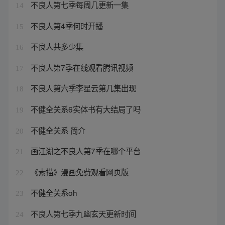
不良人第七季每周几更新一集
14
不良人第4季何时开播
15
不良人共多少集
16
不良人第7季在线观看腾讯视频
17
不良人第六季李星云第几集出现
18
不健全关系6实体书有大结局了吗
19
不健全关系 简介
20
画江湖之不良人第7季在哪个平台
21
《素描》漫画免费观看网页版
22
不健全关系oh
23
不良人第七季九幽玄天更新时间
24