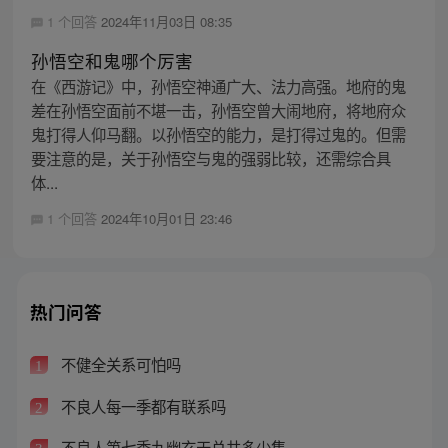
1 个回答
2024年11月03日 08:35
孙悟空和鬼哪个厉害
在《西游记》中，孙悟空神通广大、法力高强。地府的鬼
差在孙悟空面前不堪一击，孙悟空曾大闹地府，将地府众
鬼打得人仰马翻。以孙悟空的能力，是打得过鬼的。但需
要注意的是，关于孙悟空与鬼的强弱比较，还需综合具
体...
1 个回答
2024年10月01日 23:46
热门问答
不健全关系可怕吗
1
不良人每一季都有联系吗
2
不良人第七季九幽玄天总共多少集