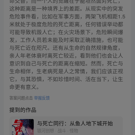
命交替，而一个人的觉醒在于能坦然面对死亡，
这种距离是一种境界上的差距。从现实中的突发
危险事件看，比如在军事方面，两架飞机相距1.5
米就处于极度危险的死亡距离，任何错误举动都
可能导致机毁人亡；在火灾场景下，危险瞬间爆
发，工作人员若未能及时采取正确措施，也可能
与死亡近在咫尺。还有从生命的自然规律角度，
亲人年老体衰时离死亡较近，看到他们也会让人
意识到自己与死亡的距离在缩短。然而，死亡与
生命相伴，生老病死是人之常情，我们应该正视
它，与其恐惧，不如珍惜时间、活在当下，让生
命更有意义。
答案问题点击
举报反馈
提到的作品
与死亡同行：从鱼人地下城开始
银河创想 · 战斗 · 怪物