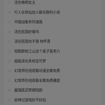
活在晚明女主
17
叮人在修仙加入聊天群的小说
18
中国战象系列漫画
19
活在民国好看吗
20
活在民国也不错 林怀青
21
短剧醉枕江山这个皇子是老六
22
超级进化系统宝可梦
23
幻宠师在线观看动漫全集免费
24
幻宠师在线观看全集免费播放
25
最强医武赘婿短剧
26
妖神记游戏好不好玩
27