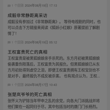
1 个回答
2024年08月19日 17:13
成毅非常静距离采访
成毅没有参加过《非常静距离》。 等待电视剧的同时，也
可以点击下方链接来阅读《狐妖小红娘》原著提前了解剧
情了！
1 个回答
2024年08月19日 05:12
王权富贵死亡的真相
王权富贵是被黑狐娘娘亲手杀死的。东方月初被黑狐娘娘
偷袭重伤陨落后，王权富贵为其报仇，但黑狐娘娘已从东
方月初处得到虚空之泪，即便王权富贵拥有王权宝剑也不
是对手，最终报仇不成反被杀害。 也有观点认为，王权...
1 个回答
2024年08月17日 10:43
张楚岚爷爷的死亡真相
张怀义为铲除当年甲申之乱的余党，向各大门派挑战并将
他们聚在一起同归于尽，其中包括当时的唐门门长杨烈。