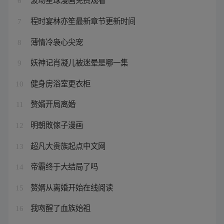
6
程时宴林亦笙最新章节更新时间
7
薄情冷袅心尖宠
8
妖神记肖凝儿被迷晕是哪一集
9
健身房浴室更衣柜
10
赘婿开局离婚
11
明朝敗傢子漫画
12
超凡大贵族起点中文网
13
帝霸终于大结局了吗
14
赘婿从离婚开始在线阅读
15
我吻醒了血族始祖
16