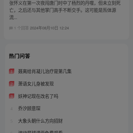
张怀义在第一次夜闯唐门时中了杨烈的丹噬，但未立刻死
亡，之后还与其他掌门高手不断交手。这可能是炁体源
流...
1 个回答
2024年08月10日 12:24
热门问答
聂离给肖凝儿治疗是第几集
1
萧语女儿身被发现
2
妖神记现在改名了吗
3
乔汐顾意琛
4
大象头朝什么方向招财
5
波动星球漫画免费观看