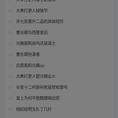
大奉打更人绿情节
10
许七安晋升二品的具体经历
11
曹长卿与西楚皇后
12
元稹是和尚吗还是道士
13
曹长卿扮演者
14
白居易和元稹cp
15
大奉打更人楚元稹业火
16
长安十二时辰何老是贺知章吗
17
皇上为何不放魏璎珞出宫
18
纯妃给明玉扎了几针
19