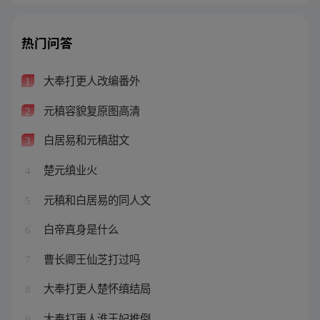
热门问答
大奉打更人改编番外
1
元稹容貌复原图高清
2
白居易和元稹甜文
3
楚元缜业火
4
元稹和白居易的同人文
5
白帝真身是什么
6
曹长卿王仙芝打过吗
7
大奉打更人楚怀缜结局
8
大奉打更人淮王妃推倒
9