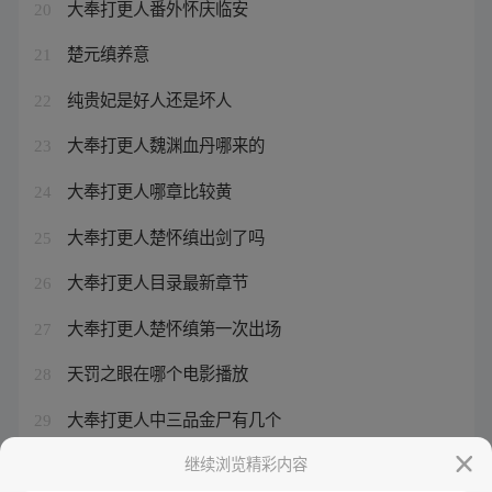
大奉打更人番外怀庆临安
20
楚元缜养意
21
纯贵妃是好人还是坏人
22
大奉打更人魏渊血丹哪来的
23
大奉打更人哪章比较黄
24
大奉打更人楚怀缜出剑了吗
25
大奉打更人目录最新章节
26
大奉打更人楚怀缜第一次出场
27
天罚之眼在哪个电影播放
28
大奉打更人中三品金尸有几个
29
小说主人公楚元
继续浏览精彩内容
30