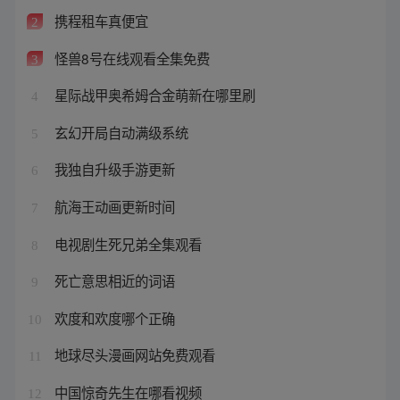
携程租车真便宜
2
怪兽8号在线观看全集免费
3
星际战甲奥希姆合金萌新在哪里刷
4
玄幻开局自动满级系统
5
我独自升级手游更新
6
航海王动画更新时间
7
电视剧生死兄弟全集观看
8
死亡意思相近的词语
9
欢度和欢度哪个正确
10
地球尽头漫画网站免费观看
11
中国惊奇先生在哪看视频
12