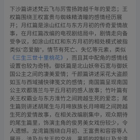
下沙篇讲述梵云飞与厉雪扬跨越千年的爱恋；王
权篇围绕王权富贵与蜘蛛精清瞳的感情经历展
开；月红篇是涂山红红与东方月初的传奇爱情故
事，在月红篇改编的电视剧结局中，剧情走向备
受争议，如涂山红红和东方月初的相处模式被指
类似“恋爱脑”，情节有死亡、失忆等元素，类似
《三生三世十里桃花》
，而且其中配角的感情线
设置也较为奇特。御妖篇是北山妖帝石宽与御妖
国公主之间的凄美爱情；千颜篇讲述采花大盗颜
如玉与西域捕快律笺文的感情；南国篇呈现南国
公主欢都落兰与平丘月初的感人故事；竹叶篇有
关王权霸业与东方淮竹之间跨越生死的爱恋；尾
生篇则讲述胡尾生与月啼族族长月啼暇之间跨越
生死的爱情故事，在相关改编剧集中，观众期待
的尾生篇里，饰演主角的俊男美女戏份较少，令
人遗憾。龙湾篇围绕白月初、王富贵和容容等人
展开，涉及与龙王的交战、黑狐的控制以及龙湾