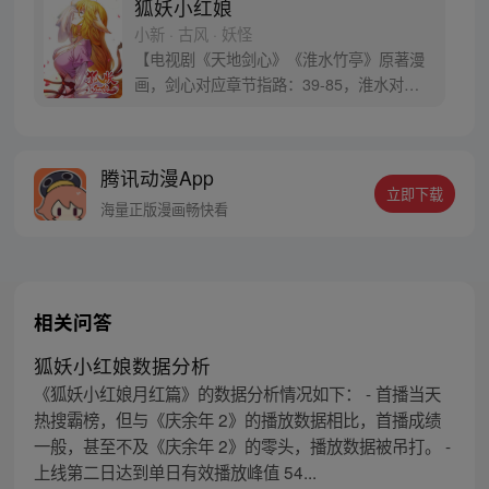
狐妖小红娘
小新 · 古风 · 妖怪
【电视剧《天地剑心》《淮水竹亭》原著漫
画，剑心对应章节指路：39-85，淮水对应
章节指路272-301】 迷糊萝莉小狐妖，正太
道士没节操。自古人妖生死恋，千载孽缘一
线牵。（每周周四更新。）
腾讯动漫App
立即下载
海量正版漫画畅快看
相关问答
狐妖小红娘数据分析
《狐妖小红娘月红篇》的数据分析情况如下： - 首播当天
热搜霸榜，但与《庆余年 2》的播放数据相比，首播成绩
一般，甚至不及《庆余年 2》的零头，播放数据被吊打。 -
上线第二日达到单日有效播放峰值 54...