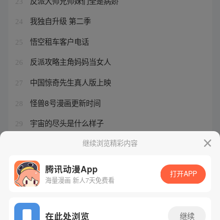
反派大师兄师妹们全是病娇
23
我独自升级 第二季
24
悟空租车客户电话
25
反派攻略主角妈妈当女人
26
中国惊奇先生真人版上映
27
怪兽8号漫画更新时间
28
宇宙的尽头是什么样子
29
《武当一剑》主题曲
继续浏览精彩内容
30
腾讯动漫App
打开APP
海量漫画 新人7天免费看
腾讯漫画
起点读书
QQ阅读
网站备案/许可证号：粤B2-20090059-5
在此处浏览
继续