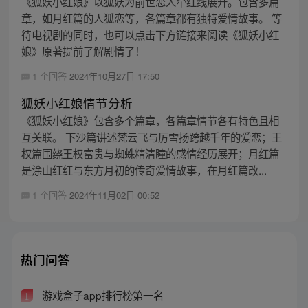
《狐妖小红娘》以狐妖为前世恋人牵红线展开。包含多篇
章，如月红篇的人狐恋等，各篇章都有独特爱情故事。 等
待电视剧的同时，也可以点击下方链接来阅读《狐妖小红
娘》原著提前了解剧情了！
1 个回答
2024年10月27日 17:50
狐妖小红娘情节分析
《狐妖小红娘》包含多个篇章，各篇章情节各有特色且相
互关联。 下沙篇讲述梵云飞与厉雪扬跨越千年的爱恋；王
权篇围绕王权富贵与蜘蛛精清瞳的感情经历展开；月红篇
是涂山红红与东方月初的传奇爱情故事，在月红篇改...
1 个回答
2024年11月02日 00:52
热门问答
游戏盒子app排行榜第一名
1