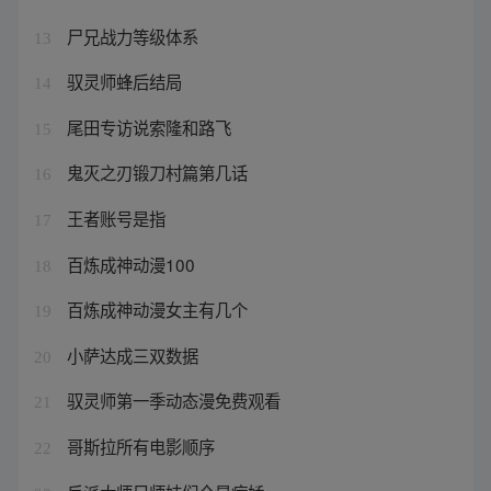
尸兄战力等级体系
13
驭灵师蜂后结局
14
尾田专访说索隆和路飞
15
鬼灭之刃锻刀村篇第几话
16
王者账号是指
17
百炼成神动漫100
18
百炼成神动漫女主有几个
19
小萨达成三双数据
20
驭灵师第一季动态漫免费观看
21
哥斯拉所有电影顺序
22