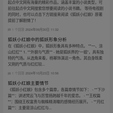
起点中文网有海量的精彩作品，涵盖丰富的小说类型，可
前往起点中文网搜索您想要阅读的小说书籍。 等待电视剧
的同时，也可以点击下方链接来阅读《狐妖小红娘》原著
提前了解剧情了！
1 个回答
2024年09月30日 11:32
狐妖小红娘中的狐妖形象分析
在《狐妖小红娘》中，狐妖形象具有多种特点。 **一、涂
山红红** 1. **外貌与气质** - 她是狐妖界的“一姐”，具有独
特的气场。从选角来看，杨幂饰演这一角色，其自身既柔
又刚的气质与红红较...
1 个回答
2024年10月23日 10:56
狐妖小红娘主要情节
《狐妖小红娘》包含多个篇章，各篇章情节如下： - **下沙
篇**：讲述梵云飞与厉雪扬跨越千年的爱恋。 - **王权篇
**：围绕王权富贵与蜘蛛精清瞳的感情经历展开。 - **月红
篇**：主要是涂山红红与...