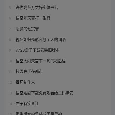
许你光芒万丈好实体书名
5
悟空闹天宫打一生肖
6
恶魔的七宗罪
7
视死如归是形容哪个人的词语
8
7723盒子下载安装旧版本
9
悟空大闹天宫下一句的歇后语
10
校园高手在都市
11
最强制作人
12
悟空短剧下载免费观看给二妈清安
13
君子有疾晋江
14
重生后女扮男装成国民男神
15